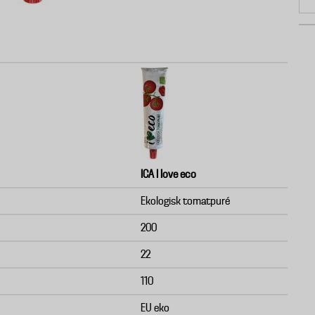
ICA I love eco
Ekologisk tomatpuré
200
22
110
EU eko