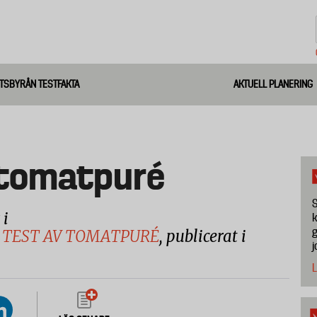
TSBYRÅN TESTFAKTA
AKTUELL PLANERING
o tomatpuré
S
 i
k
g
 TEST AV TOMATPURÉ
, publicerat i
j
L