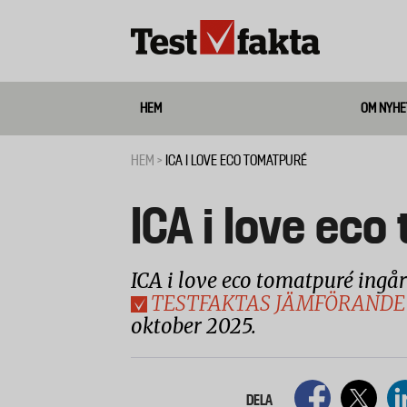
Hoppa
till
huvudinnehåll
HEM
OM NYHE
Media
HEM
ICA I LOVE ECO TOMATPURÉ
Länkstig
ICA i love ec
ICA i love eco tomatpuré ingår
TESTFAKTAS JÄMFÖRANDE
oktober 2025.
DELA