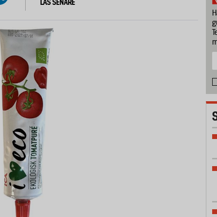
LÄS SENARE
H
g
T
m