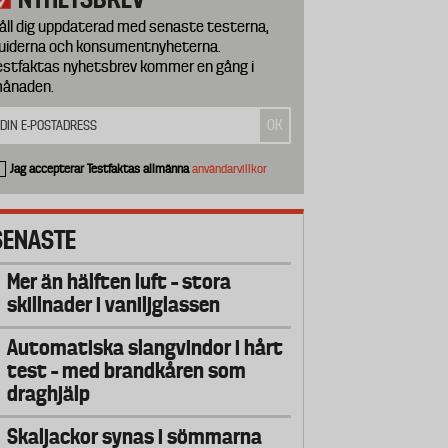
åll dig uppdaterad med senaste testerna,
uiderna och konsumentnyheterna.
estfaktas nyhetsbrev kommer en gång i
ånaden.
Jag accepterar Testfaktas allmänna
användarvillkor
SENASTE
Mer än hälften luft – stora
skillnader i vaniljglassen
Automatiska slangvindor i hårt
test – med brandkåren som
draghjälp
Skaljackor synas i sömmarna