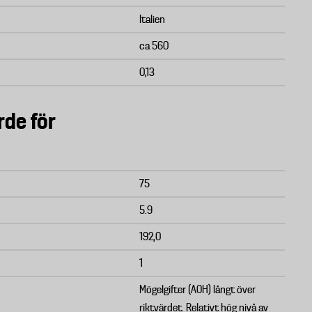
Italien
ca 560
0,13
rde för
75
5.9
192,0
1
Mögelgifter (AOH) långt över
riktvärdet. Relativt hög nivå av