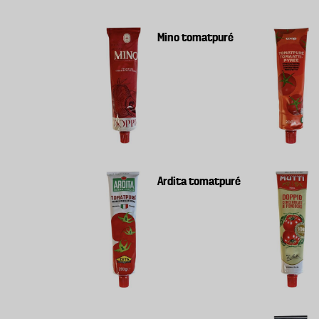
Mino tomatpuré
Ardita tomatpuré