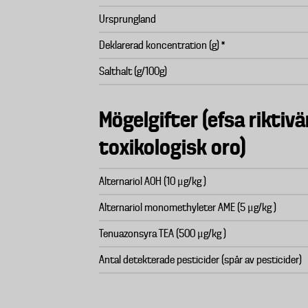
Ursprungland
Deklarerad koncentration (g) *
Salthalt (g/100g)
Mögelgifter (efsa riktivä
toxikologisk oro)
Alternariol AOH (10 μg/kg )
Alternariol monomethyleter AME (5 μg/kg )
Tenuazonsyra TEA (500 μg/kg )
Antal detekterade pesticider (spår av pesticider)