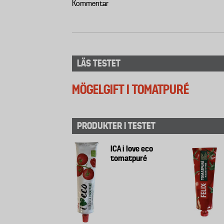
Kommentar
LÄS TESTET
MÖGELGIFT I TOMATPURÉ
PRODUKTER I TESTET
ICA i love eco
tomatpuré