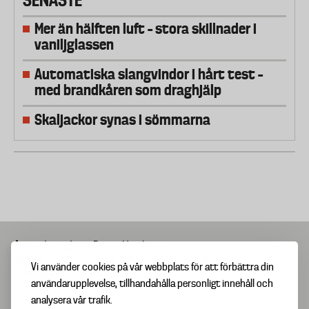
Mer än hälften luft – stora skillnader i
vaniljglassen
Automatiska slangvindor i hårt test –
med brandkåren som draghjälp
Skaljackor synas i sömmarna
Ansvarig utgivare
Bengt Vernberg
Adress
Drottninggatan 81A, 111 60 Stockholm
Vi använder cookies på vår webbplats för att förbättra din
© Copyright 2025 Testfakta
användarupplevelse, tillhandahålla personligt innehåll och
analysera vår trafik.