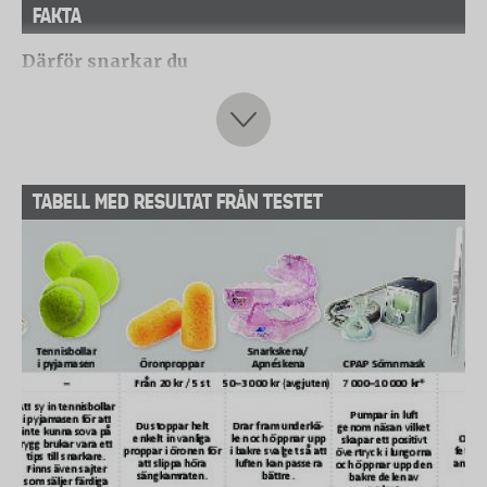
FAKTA
Därför snarkar du
- Snarkning uppkommer när muskulaturen runt
bakre delen av svalget inte lyckas hålla undan
fettvävnad som sitter där så att luft kan passera in
och ut. Det kan bero på att fettvävnaden har ökat
TABELL MED RESULTAT FRÅN TESTET
eller att musklerna har blivit förslappade.
- Övervikt är en vanlig orsak till snarkning. Det
beror helt enkelt på att fettvävnaden i svalget ökar.
- Förslappad muskulatur runt svalget kan ha
hormonella orsaker. Forskning visar att
könshormonen progesteron och östrogen gör så att
kvinnor snarkar mindre i barnafödande ålder.
- Att du snarkar mer när du druckit alkohol beror
också på att muskulaturen förslappas.