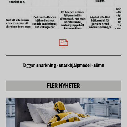
- Irriterade luftvägar kan också orsaka snarkning.
Detta kan orsakas av rökning, men också av vanliga
infektioner.
- Hos barn kan förstorade halsmandlar vara en
orsak till snarkning.
Då ska du söka hjälp för din snarkning
- Om du har andningsuppehåll nattetid eller om
snarkning
snarkhjälpmedel
sömn
Taggar:
-
-
sömnen påverkas så att du blir trött dagtid.
Andningsuppehåll ökar risken för en rad sjukdomar
som hjärtinfarkt, stroke, diabetes och depression.
FLER NYHETER
Du blir också farlig i trafiken om din sömn rubbas.
Det finns bra medicinska hjälpmedel mot
andningsuppehåll och apné.
- Om du är överviktig och snarkar. Det kan räcka
med att gå ned några kilo för att snarkningarna ska