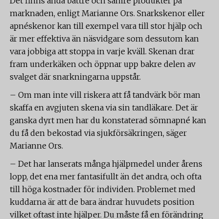
Det finns ändå bättre och sämre produkter på
marknaden, enligt Marianne Ors. Snarkskenor eller
apnéskenor kan till exempel vara till stor hjälp och
är mer effektiva än näsvidgare som dessutom kan
vara jobbiga att stoppa in varje kväll. Skenan drar
fram underkäken och öppnar upp bakre delen av
svalget där snarkningarna uppstår.
– Om man inte vill riskera att få tandvärk bör man
skaffa en avgjuten skena via sin tandläkare. Det är
ganska dyrt men har du konstaterad sömnapné kan
du få den bekostad via sjukförsäkringen, säger
Marianne Ors.
– Det har lanserats många hjälpmedel under årens
lopp, det ena mer fantasifullt än det andra, och ofta
till höga kostnader för individen. Problemet med
kuddarna är att de bara ändrar huvudets position
vilket oftast inte hjälper. Du måste få en förändring