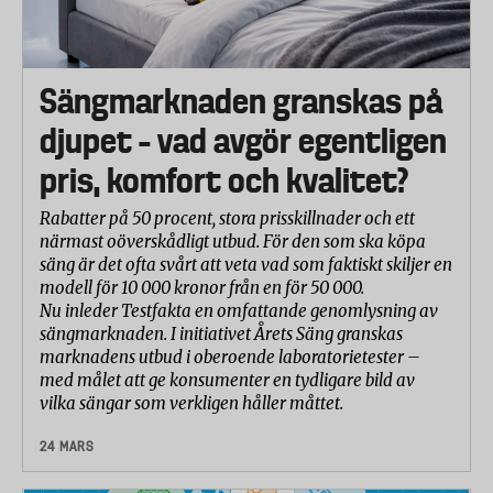
minska.
- Om familjen klagar på dig. Även om dina
snarkningar inte är farliga för din fysiska hälsa kan
Sängmarknaden granskas på
det påverka din relation negativt. Det finns bra och
djupet – vad avgör egentligen
enkla hjälpmedel även för den ”sociala snarkaren”.
pris, komfort och kvalitet?
Så kan du snarka mindre
Rabatter på 50 procent, stora prisskillnader och ett
- Gå ned i vikt.
närmast oöverskådligt utbud. För den som ska köpa
- Sluta röka.
säng är det ofta svårt att veta vad som faktiskt skiljer en
modell för 10 000 kronor från en för 50 000.
- Undvik alkohol.
Nu inleder Testfakta en omfattande genomlysning av
sängmarknaden. I initiativet Årets Säng granskas
- Sov på magen eller sidan.
marknadens utbud i oberoende laboratorietester –
med målet att ge konsumenter en tydligare bild av
- Vid svårare snarkningar, sömnproblem eller
vilka sängar som verkligen håller måttet.
andningsuppehåll – sök hjälp
24 MARS