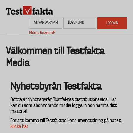
Hoppa
till
huvudinnehåll
Glömt lösenord?
HEM
OM NYHETSBYRÅN TESTFAKTA
AKTUELL PLANERING
Media
Välkommen till Testfakta
Media
KONTAKTA OSS
Nyhetsbyrån Testfakta
Detta är Nyhetsbyrån Testfaktas distributionssida. Här
kan du som abonnerande media logga in och hämta ditt
material.
För att komma till Testfaktas konsumenttidning på nätet,
klicka här