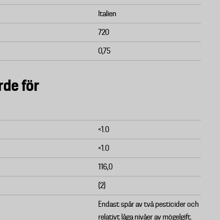
Italien
720
0,75
rde för
<1.0
<1.0
116,0
(2)
Endast spår av två pesticider och
relativt låga nivåer av mögelgift.