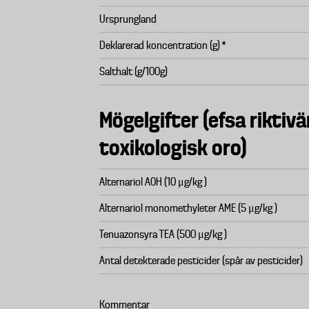
Ursprungland
Deklarerad koncentration (g) *
Salthalt (g/100g)
Mögelgifter (efsa riktivä
toxikologisk oro)
Alternariol AOH (10 μg/kg )
Alternariol monomethyleter AME (5 μg/kg )
Tenuazonsyra TEA (500 μg/kg )
Antal detekterade pesticider (spår av pesticider)
Kommentar