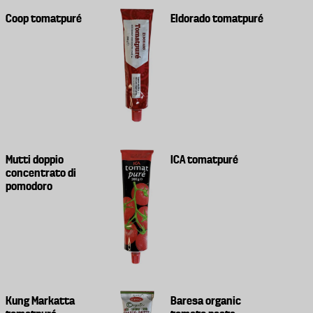
Coop tomatpuré
Eldorado tomatpuré
Mutti doppio
ICA tomatpuré
concentrato di
pomodoro
Kung Markatta
Baresa organic