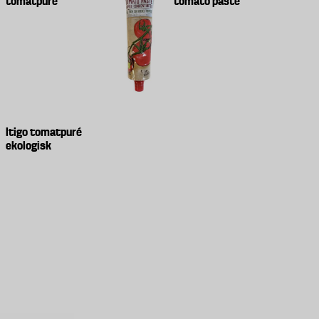
tomatpuré
tomato paste
Itigo tomatpuré
ekologisk