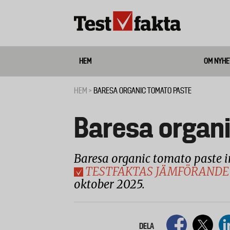
Hoppa
till
huvudinnehåll
HEM
OM NYHE
Media
HEM
BARESA ORGANIC TOMATO PASTE
Länkstig
Baresa organ
Baresa organic tomato paste i
TESTFAKTAS JÄMFÖRANDE
oktober 2025.
DELA