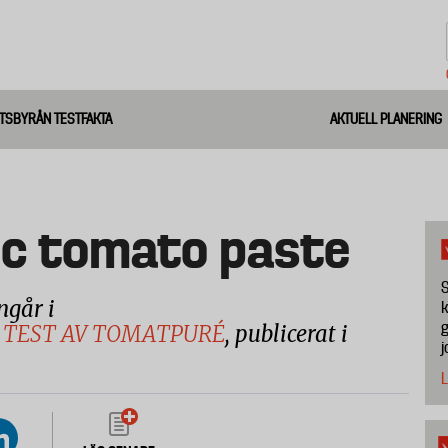
TSBYRÅN TESTFAKTA
AKTUELL PLANERING
ic tomato paste
S
ngår i
k
g
 TEST AV TOMATPURÉ
, publicerat i
j
L