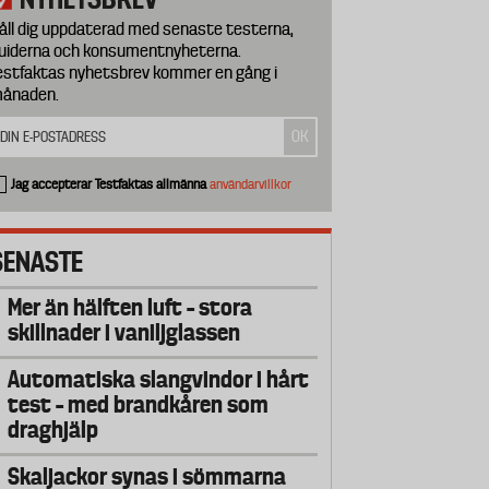
åll dig uppdaterad med senaste testerna,
uiderna och konsumentnyheterna.
estfaktas nyhetsbrev kommer en gång i
ånaden.
Jag accepterar Testfaktas allmänna
användarvillkor
SENASTE
Mer än hälften luft – stora
skillnader i vaniljglassen
Automatiska slangvindor i hårt
test – med brandkåren som
draghjälp
Skaljackor synas i sömmarna