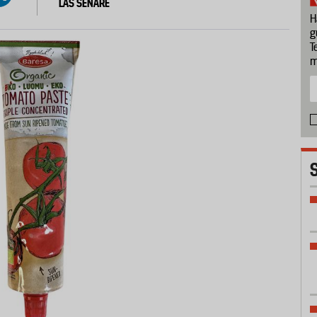
LÄS SENARE
H
g
T
m