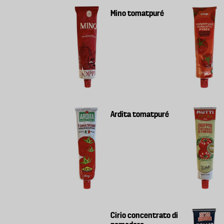
Mino tomatpuré
Ardita tomatpuré
Cirio concentrato di