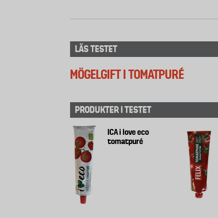
LÄS TESTET
MÖGELGIFT I TOMATPURÉ
PRODUKTER I TESTET
ICA i love eco
tomatpuré