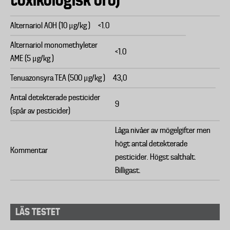
Alternariol AOH (10 μg/kg )
<1.0
Alternariol monomethyleter
<1.0
AME (5 μg/kg )
Tenuazonsyra TEA (500 μg/kg )
43,0
Antal detekterade pesticider
9
(spår av pesticider)
Låga nivåer av mögelgifter men
högt antal detekterade
Kommentar
pesticider. Högst salthalt.
Billigast.
LÄS TESTET