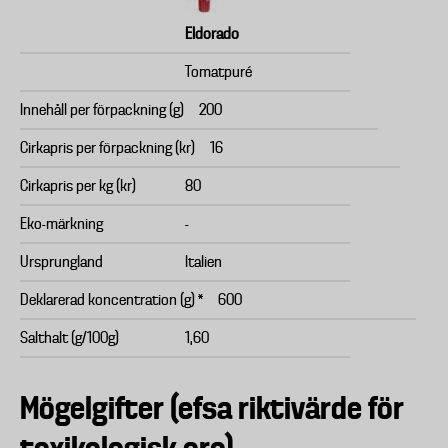
Eldorado
Tomatpuré
Innehåll per förpackning (g)
200
Cirkapris per förpackning (kr)
16
Cirkapris per kg (kr)
80
Eko-märkning
-
Ursprungland
Italien
Deklarerad koncentration (g) *
600
Salthalt (g/100g)
1,60
Mögelgifter (efsa riktivärde för
toxikologisk oro)