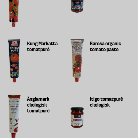
Kung Markatta
Baresa organic
tomatpuré
tomato paste
Änglamark
Itigo tomatpuré
ekologisk
ekologisk
tomatpuré