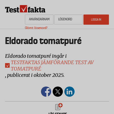
Hoppa
till
huvudinnehåll
Glömt lösenord?
HEM
OM NYHETSBYRÅN TESTFAKTA
AKTUELL PLANERING
KONTAKTA
Media
Eldorado tomatpuré
Eldorado tomatpuré ingår i
TESTFAKTAS JÄMFÖRANDE TEST AV
TOMATPURÉ
, publicerat i oktober 2025.