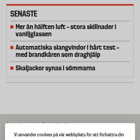
SENASTE
Mer än hälften luft – stora skillnader i
vaniljglassen
Automatiska slangvindor i hårt test –
med brandkåren som draghjälp
Skaljackor synas i sömmarna
Ansvarig utgivare
Bengt Vernberg
Adress
Drottninggatan 81A, 111 60 Stockholm
Vi använder cookies på vår webbplats för att förbättra din
© Copyright 2025 Testfakta