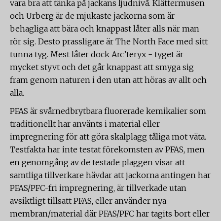
vara bra att tänka på jackans ljudnivå. Klättermusen
och Urberg är de mjukaste jackorna som är
behagliga att bära och knappast låter alls när man
rör sig. Desto prassligare är The North Face med sitt
tunna tyg. Mest låter dock Arc’teryx - tyget är
mycket styvt och det går knappast att smyga sig
fram genom naturen i den utan att höras av allt och
alla.
PFAS är svårnedbrytbara fluorerade kemikalier som
traditionellt har använts i material eller
impregnering för att göra skalplagg tåliga mot väta.
Testfakta har inte testat förekomsten av PFAS, men
en genomgång av de testade plaggen visar att
samtliga tillverkare hävdar att jackorna antingen har
PFAS/PFC-fri impregnering, är tillverkade utan
avsiktligt tillsatt PFAS, eller använder nya
membran/material där PFAS/PFC har tagits bort eller