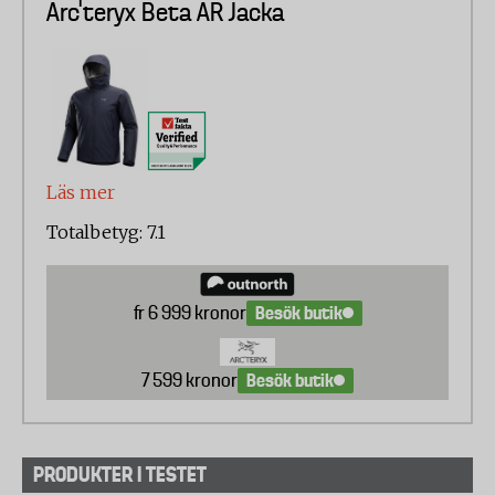
Arc’teryx Beta AR Jacka
Användning: 20%
Tålighet (tyg och dragkedja): 20%
Vattentäthet: 20%
Andningsförmåga: 20%
Vindtäthet: 20%
Läs mer
Totalbetyg: 7.1
Besök butik
fr 6 999 kronor
Besök butik
7 599 kronor
PRODUKTER I TESTET