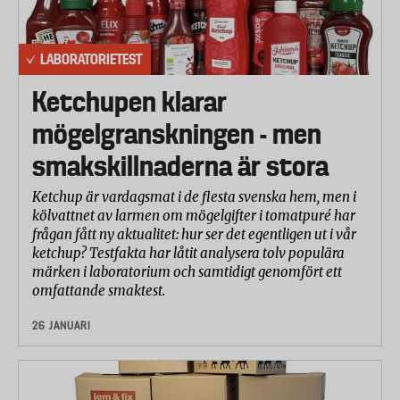
LABORATORIETEST
Ketchupen klarar
mögelgranskningen - men
smakskillnaderna är stora
Ketchup är vardagsmat i de flesta svenska hem, men i
kölvattnet av larmen om mögelgifter i tomatpuré har
frågan fått ny aktualitet: hur ser det egentligen ut i vår
ketchup? Testfakta har låtit analysera tolv populära
märken i laboratorium och samtidigt genomfört ett
omfattande smaktest.
26 JANUARI