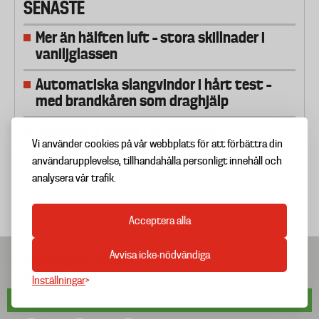
SENASTE
Mer än hälften luft – stora skillnader i
vaniljglassen
Automatiska slangvindor i hårt test –
med brandkåren som draghjälp
Skaljackor synas i sömmarna
Vi använder cookies på vår webbplats för att förbättra din
användarupplevelse, tillhandahålla personligt innehåll och
analysera vår trafik.
Acceptera alla
Avvisa icke-nödvändiga
Ansvarig utgivare
Bengt Vernberg
Adress
Drottninggatan 81A, 111 60 Stockholm
Inställningar
© Copyright 2025 Testfakta