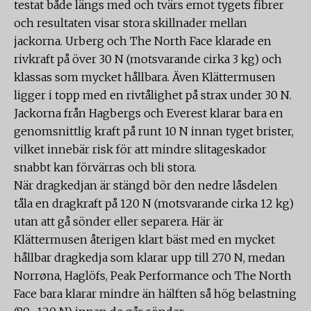
testat både längs med och tvärs emot tygets fibrer
och resultaten visar stora skillnader mellan
jackorna. Urberg och The North Face klarade en
rivkraft på över 30 N (motsvarande cirka 3 kg) och
klassas som mycket hållbara. Även Klättermusen
ligger i topp med en rivtålighet på strax under 30 N.
Jackorna från Hagbergs och Everest klarar bara en
genomsnittlig kraft på runt 10 N innan tyget brister,
vilket innebär risk för att mindre slitageskador
snabbt kan förvärras och bli stora.
När dragkedjan är stängd bör den nedre låsdelen
tåla en dragkraft på 120 N (motsvarande cirka 12 kg)
utan att gå sönder eller separera. Här är
Klättermusen återigen klart bäst med en mycket
hållbar dragkedja som klarar upp till 270 N, medan
Norrøna, Haglöfs, Peak Performance och The North
Face bara klarar mindre än hälften så hög belastning