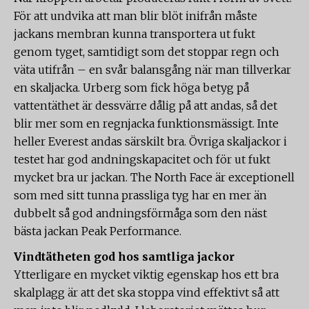
För att undvika att man blir blöt inifrån måste
jackans membran kunna transportera ut fukt
genom tyget, samtidigt som det stoppar regn och
väta utifrån – en svår balansgång när man tillverkar
en skaljacka. Urberg som fick höga betyg på
vattentäthet är dessvärre dålig på att andas, så det
blir mer som en regnjacka funktionsmässigt. Inte
heller Everest andas särskilt bra. Övriga skaljackor i
testet har god andningskapacitet och för ut fukt
mycket bra ur jackan. The North Face är exceptionell
som med sitt tunna prassliga tyg har en mer än
dubbelt så god andningsförmåga som den näst
bästa jackan Peak Performance.
Vindtätheten god hos samtliga jackor
Ytterligare en mycket viktig egenskap hos ett bra
skalplagg är att det ska stoppa vind effektivt så att