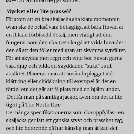
(80–120 N) innan de går sönder.
Mycket eller lite prassel?
Förutom att en bra skaljacka ska klara momenten
ovan ska de också vara behagliga att bära. Huvan är
en ibland förbisedd detalj, men viktigt att den
fungerar som den ska. Det ska gå att vrida huvudet i
den så att den följer med utan att skymma synfältet.
För att skydda mot regn och vind bör huvan gärna
vara djup och bilda en skyddande ”strut” runt
ansiktet. Planerar man att använda plagget vid
klättring eller skidåkning till exempel är det en
fördel om det går att få plats med en hjälm under.
Det får man på samtliga jackor, även om det är lite
tight på The North Face.
De många specifikationerna som ska uppfyllas i en
skaljacka ger lätt ett ganska styvt och prassligt tyg,
och lite beroende på hur känslig man är kan det