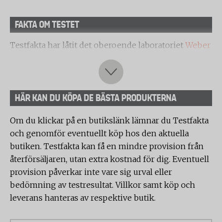
FAKTA OM TESTET
Testfakta har låtit det oberoende laboratoriet
Weber
& Leucht
testa 9 skaljackor. Testet omfattar både
tekniska mätningar och praktiska användartester
för att bedöma produkternas prestanda och
användarvänlighet.
HÄR KAN DU KÖPA DE BÄSTA PRODUKTERNA
Följande skaljackor har testats av laboratoriet
Om du klickar på en butikslänk lämnar du Testfakta
vid samma tillfälle:
och genomför eventuellt köp hos den aktuella
• Haglöfs L.I.M Airak GTX Jacket Men
butiken. Testfakta kan få en mindre provision från
• Klättermusen Allgrön 2.0
återförsäljaren, utan extra kostnad för dig. Eventuell
• Arc’teryx Beta AR Jacket
provision påverkar inte vare sig urval eller
• Norrøna trollveggen Gore-Tex Pro light Jacket
bedömning av testresultat. Villkor samt köp och
• Everest m 3l venture jacket
leverans hanteras av respektive butik.
• Urberg Urberg Men's 3l Shell Jacket