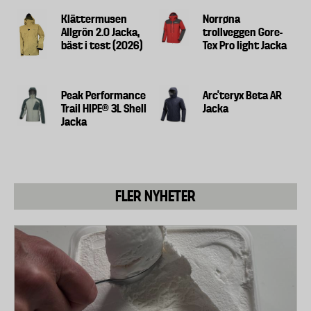
Klättermusen
Norrøna
Allgrön 2.0 Jacka,
trollveggen Gore-
bäst i test (2026)
Tex Pro light Jacka
Peak Performance
Arc’teryx Beta AR
Trail HIPE® 3L Shell
Jacka
Jacka
FLER NYHETER