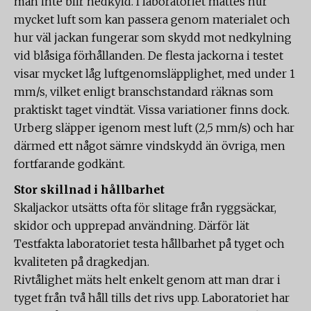
man inte blir nedkyld. I laboratoriet mättes hur
mycket luft som kan passera genom materialet och
hur väl jackan fungerar som skydd mot nedkylning
vid blåsiga förhållanden. De flesta jackorna i testet
visar mycket låg luftgenomsläpplighet, med under 1
mm/s, vilket enligt branschstandard räknas som
praktiskt taget vindtät. Vissa variationer finns dock.
Urberg släpper igenom mest luft (2,5 mm/s) och har
därmed ett något sämre vindskydd än övriga, men
fortfarande godkänt.
Stor skillnad i hållbarhet
Skaljackor utsätts ofta för slitage från ryggsäckar,
skidor och upprepad användning. Därför lät
Testfakta laboratoriet testa hållbarhet på tyget och
kvaliteten på dragkedjan.
Rivtålighet mäts helt enkelt genom att man drar i
tyget från två håll tills det rivs upp. Laboratoriet har