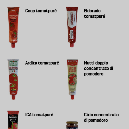
Coop tomatpuré
Eldorado
tomatpuré
Ardita tomatpuré
Mutti doppio
concentrato di
pomodoro
ICA tomatpuré
Cirio concentrato
di pomodoro