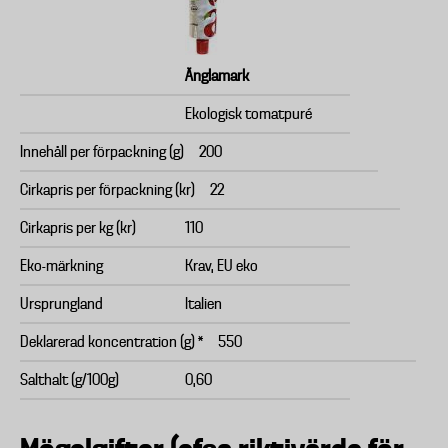
Änglamark
Ekologisk tomatpuré
Innehåll per förpackning (g)
200
Cirkapris per förpackning (kr)
22
Cirkapris per kg (kr)
110
Eko-märkning
Krav, EU eko
Ursprungland
Italien
Deklarerad koncentration (g) *
550
Salthalt (g/100g)
0,60