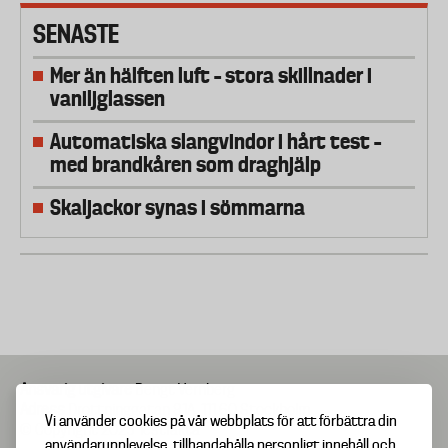
SENASTE
Mer än hälften luft – stora skillnader i
vaniljglassen
Automatiska slangvindor i hårt test –
med brandkåren som draghjälp
Skaljackor synas i sömmarna
Ansvarig utgivare
Bengt Vernberg
Adress
Drottninggatan 81A, 111 60 Stockholm
Vi använder cookies på vår webbplats för att förbättra din
© Copyright 2025 Testfakta
användarupplevelse, tillhandahålla personligt innehåll och