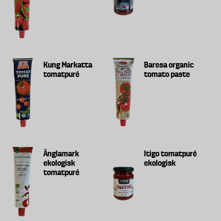
Kung Markatta
Baresa organic
tomatpuré
tomato paste
Änglamark
Itigo tomatpuré
ekologisk
ekologisk
tomatpuré