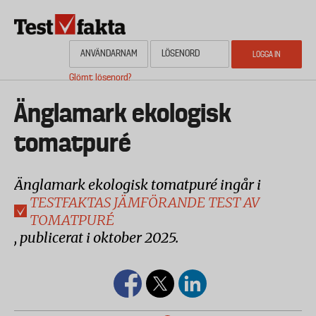
Hoppa
till
huvudinnehåll
Glömt lösenord?
HEM
OM NYHETSBYRÅN TESTFAKTA
AKTUELL PLANERING
KONTAKTA
Media
Änglamark ekologisk
tomatpuré
Änglamark ekologisk tomatpuré ingår i
TESTFAKTAS JÄMFÖRANDE TEST AV
TOMATPURÉ
, publicerat i oktober 2025.