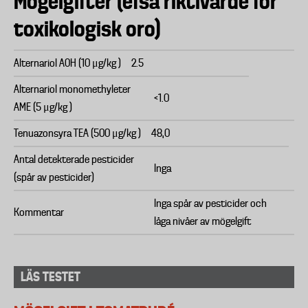
Mögelgifter (efsa riktivärde för
toxikologisk oro)
Alternariol AOH (10 μg/kg )
2.5
Alternariol monomethyleter
<1.0
AME (5 μg/kg )
Tenuazonsyra TEA (500 μg/kg )
48,0
Antal detekterade pesticider
Inga
(spår av pesticider)
Inga spår av pesticider och
Kommentar
låga nivåer av mögelgift
LÄS TESTET