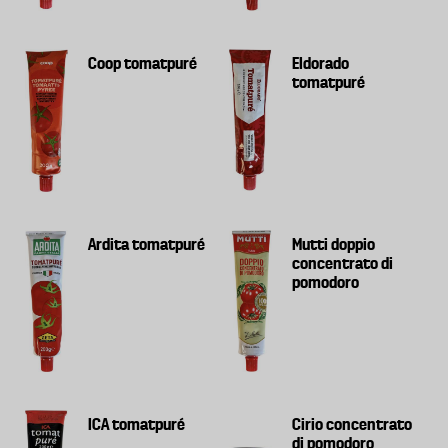
Coop tomatpuré
Eldorado
tomatpuré
Ardita tomatpuré
Mutti doppio
concentrato di
pomodoro
ICA tomatpuré
Cirio concentrato
di pomodoro