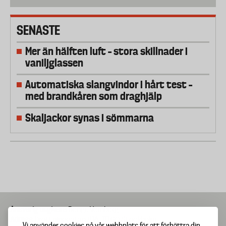
SENASTE
Mer än hälften luft – stora skillnader i
vaniljglassen
Automatiska slangvindor i hårt test –
med brandkåren som draghjälp
Skaljackor synas i sömmarna
Ansvarig utgivare
Bengt Vernberg
Adress
Drottninggatan 81A, 111 60 Stockholm
Vi använder cookies på vår webbplats för att förbättra din