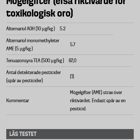
Mögelgifter (efsa riktivärde för
toxikologisk oro)
Alternariol AOH (10 μg/kg )
5.2
Alternariol monomethyleter
5.7
AME (5 μg/kg )
Tenuazonsyra TEA (500 μg/kg )
87,0
Antal detekterade pesticider
(1)
(spår av pesticider)
Mögelgifter (AME) strax över
Kommentar
riktivärdet. Endast spår av en
pesticid.
LÄS TESTET