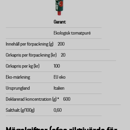
Garant
Ekologisk tomatpuré
Innehåll per förpackning (g)
200
Cirkapris per förpackning (kr)
20
Cirkapris per kg (kr)
100
Eko-märkning
EU eko
Ursprungland
Italien
Deklarerad koncentration (g) *
600
Salthalt (g/100g)
0,60