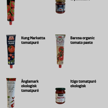
Kung Markatta
Baresa organic
tomatpuré
tomato paste
Änglamark
Itigo tomatpuré
ekologisk
ekologisk
tomatpuré