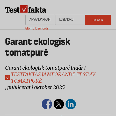
Hoppa
till
huvudinnehåll
Glömt lösenord?
HEM
OM NYHETSBYRÅN TESTFAKTA
AKTUELL PLANERING
KONTAKTA
Media
Garant ekologisk
tomatpuré
Garant ekologisk tomatpuré ingår i
TESTFAKTAS JÄMFÖRANDE TEST AV
TOMATPURÉ
, publicerat i oktober 2025.