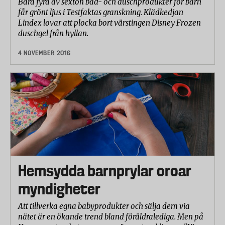
Bara fyra av sexton bad- och duschprodukter för barn
får grönt ljus i Testfaktas granskning. Klädkedjan
Lindex lovar att plocka bort värstingen Disney Frozen
duschgel från hyllan.
4 NOVEMBER 2016
Hemsydda barnprylar oroar
myndigheter
Att tillverka egna babyprodukter och sälja dem via
nätet är en ökande trend bland föräldralediga. Men på