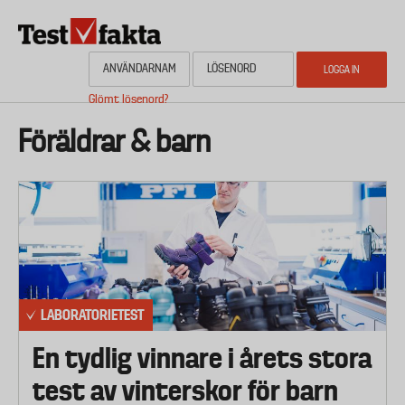
Hoppa
till
huvudinnehåll
Glömt lösenord?
HEM
OM NYHETSBYRÅN TESTFAKTA
AKTUELL PLANERING
KONTAKTA
Media
Föräldrar & barn
LABORATORIETEST
En tydlig vinnare i årets stora
test av vinterskor för barn