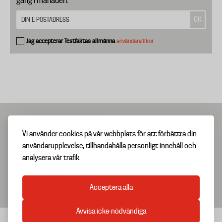
gång i månaden.
Jag accepterar Testfaktas allmänna
användarvillkor
Ansvarig utgivare
Bengt Vernberg
Adress
Drottninggatan 81A, 111 60 Stockholm
Vi använder cookies på vår webbplats för att förbättra din
© Copyright 2025 Testfakta
användarupplevelse, tillhandahålla personligt innehåll och
analysera vår trafik.
Acceptera alla
Avvisa icke-nödvändiga