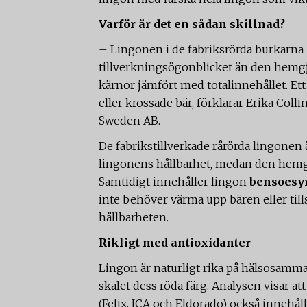
Varför är det en sådan skillnad?
– Lingonen i de fabriksrörda burkarna 
tillverkningsögonblicket än den hemgj
kärnor jämfört med totalinnehållet. Ett
eller krossade bär, förklarar Erika Coll
Sweden AB.
De fabrikstillverkade rårörda lingonen ä
lingonens hållbarhet, medan den hemgjo
Samtidigt innehåller lingon
bensoesy
inte behöver värma upp bären eller till
hållbarheten.
Rikligt med antioxidanter
Lingon är naturligt rika på hälsosamm
skalet dess röda färg. Analysen visar a
(Felix, ICA och Eldorado) också innehål