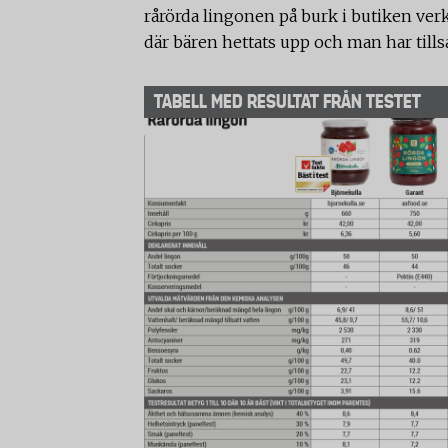
rårörda lingonen på burk i butiken verkli
där bären hettats upp och man har till
TABELL MED RESULTAT FRÅN TESTET