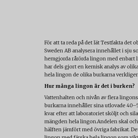
För att ta reda på det lät Testfakta de
Sweden AB analysera innehållet i sju s
hemgjorda rårörda lingon med enbart li
har dels gjort en kemisk analys av ol
hela lingon de olika burkarna verklige
Hur många lingon är det i burken?
Vattenhalten och nivån av flera lingons
burkarna innehåller sina utlovade 40
kvar efter att laboratoriet sköljt och sil
mängden hela lingon.Andelen skal och 
hälften jämfört med övriga fabrikat. De
lingon med färska hela lingon som vikt