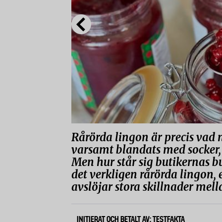
Rårörda lingon är precis vad
varsamt blandats med socker,
Men hur står sig butikernas b
det verkligen rårörda lingon, e
avslöjar stora skillnader mell
INITIERAT OCH BETALT AV: TESTFAKTA