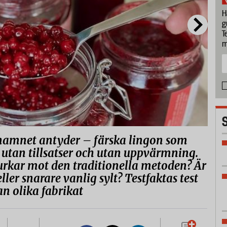
H
g
T
m
 namnet antyder – färska lingon som
 utan tillsatser och utan uppvärmning.
urkar mot den traditionella metoden? Är
ller snarare vanlig sylt? Testfaktas test
an olika fabrikat