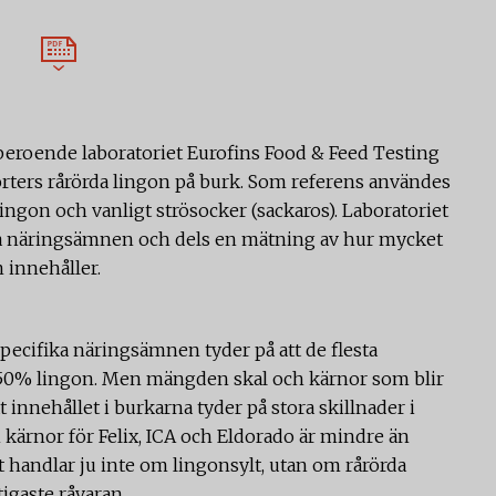
t oberoende laboratoriet Eurofins Food & Feed Testing
orters rårörda lingon på burk. Som referens användes
ngon och vanligt strösocker (sackaros). Laboratoriet
ika näringsämnen och dels en mätning av hur mycket
n innehåller.
pecifika näringsämnen tyder på att de flesta
–50% lingon. Men mängden skal och kärnor som blir
at innehållet i burkarna tyder på stora skillnader i
kärnor för Felix, ICA och Eldorado är mindre än
t handlar ju inte om lingonsylt, utan om rårörda
igaste råvaran.