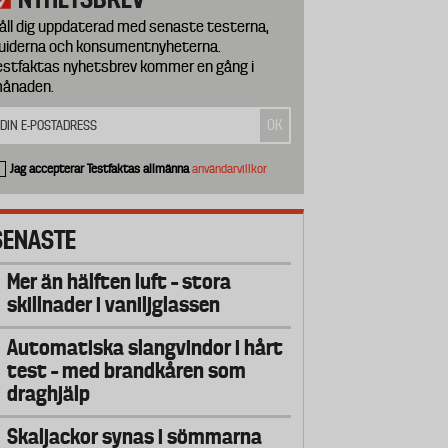
åll dig uppdaterad med senaste testerna,
uiderna och konsumentnyheterna.
estfaktas nyhetsbrev kommer en gång i
ånaden.
Jag accepterar Testfaktas allmänna
användarvillkor
SENASTE
Mer än hälften luft – stora
skillnader i vaniljglassen
Automatiska slangvindor i hårt
test – med brandkåren som
draghjälp
Skaljackor synas i sömmarna