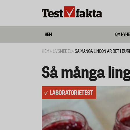
Hoppa
till
huvudinnehåll
HEM
OM NYHE
Media
HEM
LIVSMEDEL
SÅ MÅNGA LINGON ÄR DET I BU
Länkstig
Så många ling
LABORATORIETEST