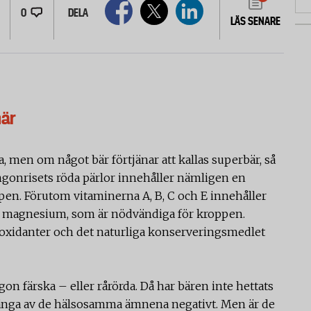
0
DELA
LÄS SENARE
här
ära, men om något bär förtjänar att kallas superbär, så
ingonrisets röda pärlor innehåller nämligen en
en. Förutom vitaminerna A, B, C och E innehåller
och magnesium, som är nödvändiga för kroppen.
ioxidanter och det naturliga konserveringsmedlet
on färska – eller rårörda. Då har bären inte hettats
 många av de hälsosamma ämnena negativt. Men är de