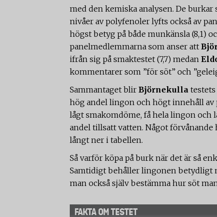
med den kemiska analysen. De burkar 
nivåer av polyfenoler lyfts också av pa
högst betyg på både munkänsla (8,1) och 
panelmedlemmarna som anser att
Bjö
ifrån sig på smaktestet (7,7) medan
Eld
kommentarer som ”för söt” och ”geleig
Sammantaget blir
Björnekulla
testets
hög andel lingon och högt innehåll av
lågt smakomdöme, få hela lingon och l
andel tillsatt vatten. Något förvånande 
långt ner i tabellen.
Så varför köpa på burk när det är så enk
Samtidigt behåller lingonen betydligt
man också själv bestämma hur söt man vi
FAKTA OM TESTET