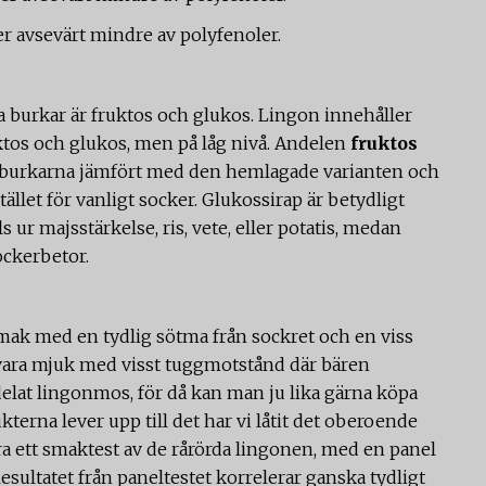
er avsevärt mindre av polyfenoler.
a burkar är fruktos och glukos. Lingon innehåller
uktos och glukos, men på låg nivå. Andelen
fruktos
stburkarna jämfört med den hemlagade varianten och
stället för vanligt socker. Glukossirap är betydligt
s ur majsstärkelse, ris, vete, eller potatis, medan
ockerbetor.
smak med en tydlig sötma från sockret och en viss
 vara mjuk med visst tuggmotstånd där bären
rdelat lingonmos, för då kan man ju lika gärna köpa
kterna lever upp till det har vi låtit det oberoende
 ett smaktest av de rårörda lingonen, med en panel
sultatet från paneltestet korrelerar ganska tydligt