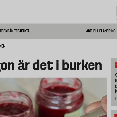
TSBYRÅN TESTFAKTA
AKTUELL PLANERING
RKEN
on är det i burken
S
k
g
j
L