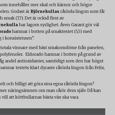
som innehåller mer skal och kärnor och högre
nelen. Godast är
Björnekullas
rårörda lingon som får
smak (7,7). Det är också flest av
rnekulla
har lagom syrlighet. Även Garant gör väl
orado
hamnar i botten på smaktestet (5,5) med
 i konsistensen”.
 totala vinnare med bäst smakomdöme från panelen,
 polyfenoler. Eldorado hamnar i botten på grund av
åg andel antioxidanter, samtidigt som den har högst
hamnar testets klart dyraste rårörda lingon från Felix,
elt och billigt att göra sina egna rårörda lingon?
 mer näringsämnen om man rårör dem själv. Då kan
ll att köttbullarnas bästa vän ska vara.