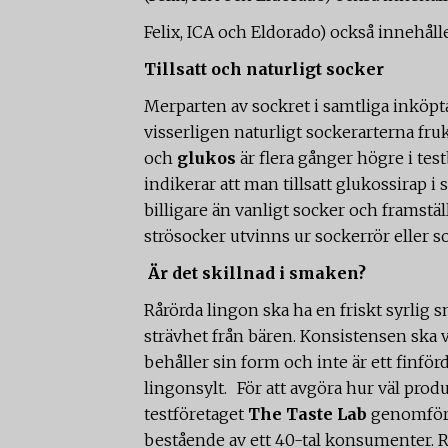
Felix, ICA och Eldorado) också innehåll
Tillsatt och naturligt socker
Merparten av sockret i samtliga inköpt
visserligen naturligt sockerarterna fr
och
glukos
är flera gånger högre i te
indikerar att man tillsatt glukossirap i 
billigare än vanligt socker och framställ
strösocker utvinns ur sockerrör eller s
Är det skillnad i smaken?
Rårörda lingon ska ha en friskt syrlig 
strävhet från bären. Konsistensen ska
behåller sin form och inte är ett finfö
lingonsylt. För att avgöra hur väl produ
testföretaget
The Taste Lab
genomföra
bestående av ett 40-tal konsumenter. Re