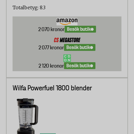
Totalbetyg: 8.3
Påfyllning/urhällning (öppning, nivåmarkeringar,
restmängd, ergonomi)
Besök butik
2 070 kronor
Hantering under drift (stabilitet, stänk,
användning för höger-/vänsterhänta)
Besök butik
2 077 kronor
Rengöring (diskmaskin, manuell rengöring,
dammfällor, fingeravtryck)
Besök butik
2 120 kronor
Förvaring (storlek, vikt, förvaring av tillbehör och
sladd)
Wilfa Powerfuel 1800 blender
Uthållighet
En blandning av vatten och sågspån kördes i 100
cykler med 3 min på max, 3 min vila
Temperaturmätning av ytor