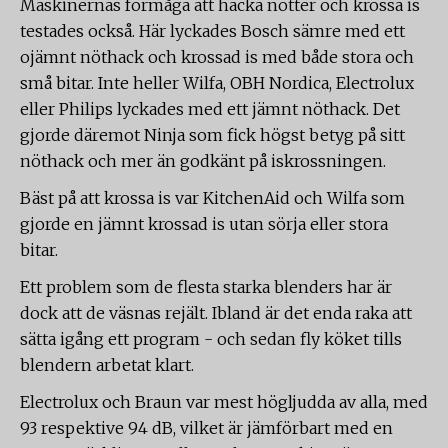
Maskinernas förmåga att hacka nötter och krossa is
testades också. Här lyckades Bosch sämre med ett
ojämnt nöthack och krossad is med både stora och
små bitar. Inte heller Wilfa, OBH Nordica, Electrolux
eller Philips lyckades med ett jämnt nöthack. Det
gjorde däremot Ninja som fick högst betyg på sitt
nöthack och mer än godkänt på iskrossningen.
Bäst på att krossa is var KitchenAid och Wilfa som
gjorde en jämnt krossad is utan sörja eller stora
bitar.
Ett problem som de flesta starka blenders har är
dock att de väsnas rejält. Ibland är det enda raka att
sätta igång ett program - och sedan fly köket tills
blendern arbetat klart.
Electrolux och Braun var mest högljudda av alla, med
93 respektive 94 dB, vilket är jämförbart med en