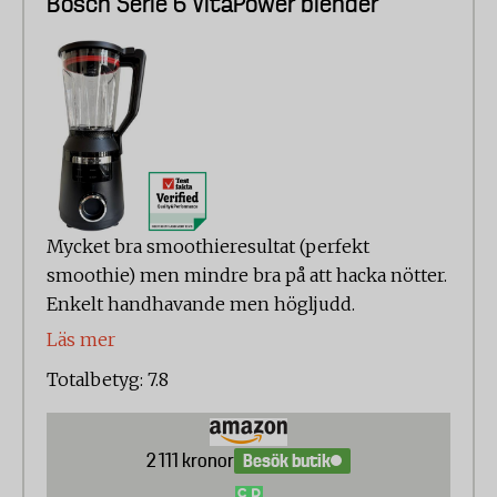
Bosch Serie 6 VitaPower blender
Uthållighet 20%
Bullernivå 10%
Betygsättningen går från 1 till 10 där 10 är bäst.
Betyg under 6,0 har bara utdelats för resultat som
bedömts som dåliga eller avsevärt sämre än vad
man kan förvänta sig av den här typen av produkt.
Mycket bra smoothieresultat (perfekt
smoothie) men mindre bra på att hacka nötter.
Enkelt handhavande men högljudd.
Läs mer
Totalbetyg: 7.8
Besök butik
2 111 kronor