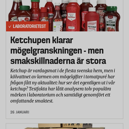
LABORATORIETEST
Ketchupen klarar
mögelgranskningen - men
smakskillnaderna är stora
Ketchup är vardagsmat i de flesta svenska hem, men i
kölvattnet av larmen om mögelgifter i tomatpuré har
frågan fått ny aktualitet: hur ser det egentligen ut i vår
ketchup? Testfakta har låtit analysera tolv populära
märken i laboratorium och samtidigt genomfört ett
omfattande smaktest.
26 JANUARI