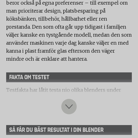
beror också på egna preferenser – till exempel om
man prioriterar design, platsbesparing på
köksbänken, tillbehör, hållbarhet eller ren
prestanda. Den som ofta går upp tidigast i familjen
väljer kanske en tystgående modell, medan den som
använder maskinen varje dag kanske väljer en med
kanna i plast framför glas eftersom den väger
mindre och är enklare att hantera.
FAKTA OM TESTET
Testfakta har låtit testa nio olika blenders under
4000 kr med en kannstorlek mellan 1,4 liter och 2
liter. Följande produkter testades:
TESTVINNARE - Blenders(Mixers)
Laboratorietest:
SÅ FÅR DU BÄST RESULTAT I DIN BLENDER