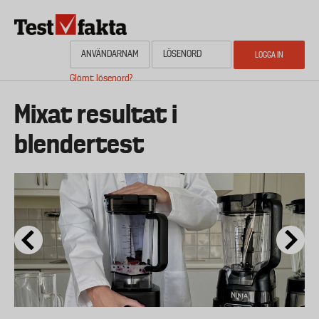
Hoppa
till
huvudinnehåll
Glömt lösenord?
HEM
OM NYHETSBYRÅN TESTFAKTA
AKTUELL PLANERING
KONTAKTA
Media
Mixat resultat i
blendertest