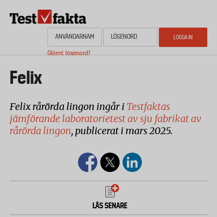
Hoppa
till
huvudinnehåll
Glömt lösenord?
HEM
OM NYHETSBYRÅN TESTFAKTA
AKTUELL PLANERING
KONTAKTA
Media
Felix
Felix rårörda lingon ingår i
Testfaktas
jämförande laboratorietest av sju fabrikat av
rårörda lingon
, publicerat i mars 2025.
LÄS SENARE