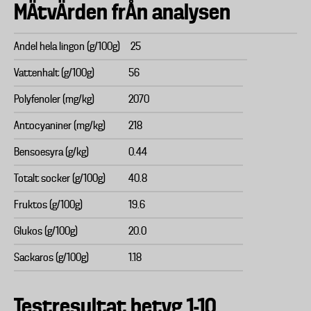
MÄtvÄrden frÅn analysen
Andel hela lingon (g/100g)
25
Vattenhalt (g/100g)
56
Polyfenoler (mg/kg)
2070
Antocyaniner (mg/kg)
218
Bensoesyra (g/kg)
0.44
Totalt socker (g/100g)
40.8
Fruktos (g/100g)
19.6
Glukos (g/100g)
20.0
Sackaros (g/100g)
1.18
Testresultat betyg 1-10