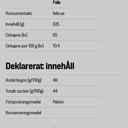
Felix
Konsumentakt
felix.se
Innehåll (g)
625
Cirkapris (kr)
65
Cirkapris per 100 g (kr)
10.4
Deklarerat innehÅll
Andel lingon (g/100g)
48
Totalt socker (g/100g)
44
Förtjockningsmedel
Pektin
Konserveringsmedel
-