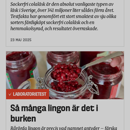
Sockerfri colaläsk är den absolut vanligaste typen av
läsk i Sverige, över 341 miljoner liter såldes förra året.
Testfakta har genomfört ett stort smaktest av sju olika
sorters färdigköpt sockerfri colaläsk och en
hemmakolsyrad, och resultatet överraskade.
23 MAJ 2025
LABORATORIETEST
Så många lingon är det i
burken
Rårörda lingon är precis vad namnet antyder – färska