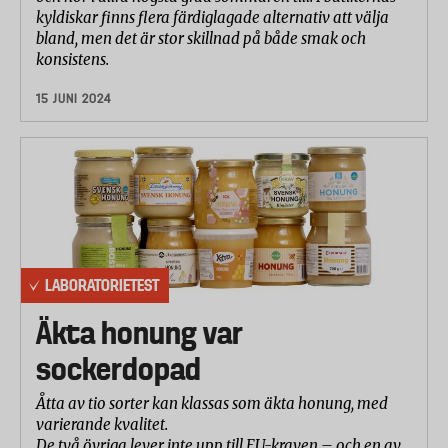
kyldiskar finns flera färdiglagade alternativ att välja
bland, men det är stor skillnad på både smak och
konsistens.
15 JUNI 2024
LABORATORIETEST
Äkta honung var
sockerdopad
Åtta av tio sorter kan klassas som äkta honung, med
varierande kvalitet.
De två övriga lever inte upp till EU-kraven – och en av