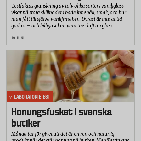
Testfaktas granskning av tolv olika sorters vaniljglass
visar på stora skillnader i både innehåll, smak, och hur
man fått till själva vaniljsmaken. Dyrast är inte alltid
godast – och billigast kan vara mer luft än glass.
19 JUNI
LABORATORIETEST
Honungsfusket i svenska
butiker
Många tar för givet att det är en ren och naturlig
produkt när det står honung på burken. Men Testfaktas