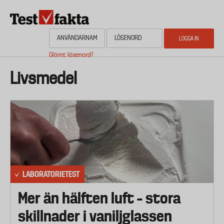
Hoppa
till
huvudinnehåll
Glömt lösenord?
HEM
OM NYHETSBYRÅN TESTFAKTA
AKTUELL PLANERING
KONTAKTA
Media
Livsmedel
LABORATORIETEST
Mer än hälften luft – stora
skillnader i vaniljglassen