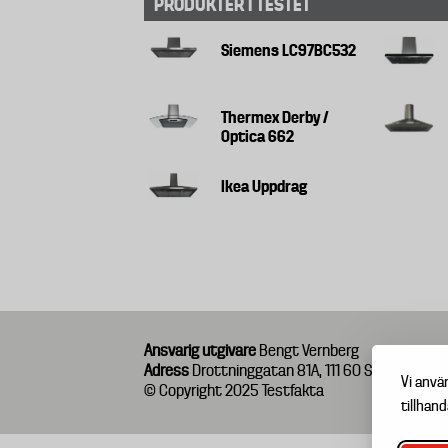
PRODUKTER I TESTET
Siemens LC97BC532
Thermex Derby /
Optica 662
Ikea Uppdrag
Ansvarig utgivare
Bengt Vernberg
Adress
Drottninggatan 81A, 111 60 Stockholm
Vi anvä
© Copyright 2025 Testfakta
tillhand