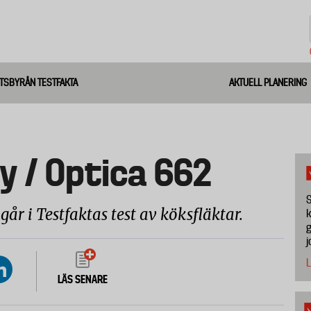
TSBYRÅN TESTFAKTA
AKTUELL PLANERING
 / Optica 662
S
år i Testfaktas test av köksfläktar.
k
g
j
L
LÄS SENARE