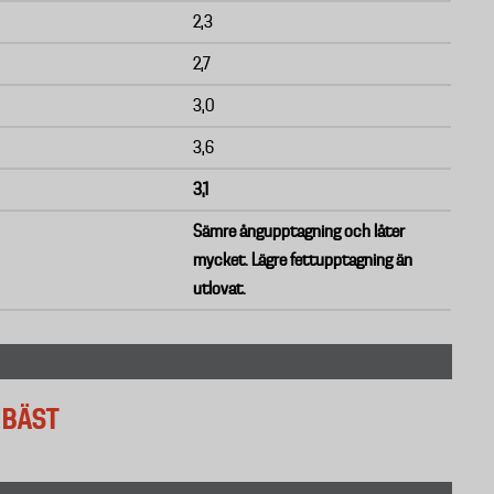
2,3
2,7
3,0
3,6
3,1
Sämre ångupptagning och låter
mycket. Lägre fettupptagning än
utlovat.
 BÄST