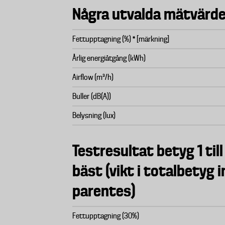
Några utvalda mätvärde
Fettupptagning (%) * [märkning]
Årlig energiåtgång (kWh)
Airflow (m³/h)
Buller (dB(A))
Belysning (lux)
Testresultat betyg 1 till
bäst (vikt i totalbetyg 
parentes)
Fettupptagning (30%)