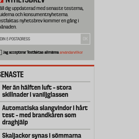
åll dig uppdaterad med senaste testerna,
uiderna och konsumentnyheterna.
estfaktas nyhetsbrev kommer en gång i
ånaden.
Jag accepterar Testfaktas allmänna
användarvillkor
SENASTE
Mer än hälften luft – stora
skillnader i vaniljglassen
Automatiska slangvindor i hårt
test – med brandkåren som
draghjälp
Skaljackor synas i sömmarna