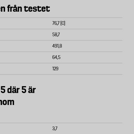
n från testet
76,7 [C]
58,7
491,8
64,5
129
 5 där 5 är
inom
3,7