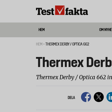
Hoppa
till
huvudinnehåll
HEM
OM NYHE
Media
HEM
THERMEX DERBY / OPTICA 662
Länkstig
Thermex Derby
Thermex Derby / Optica 662 ing
DELA