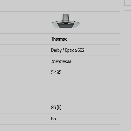
Thermex
Derby / Optica 662
thermex.se
5 495
86 [B]
65