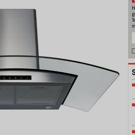
H
g
T
m