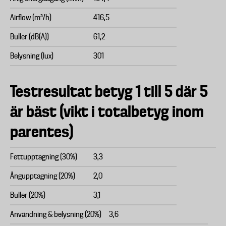
Airflow (m³/h)
416,5
Buller (dB(A))
61,2
Belysning (lux)
301
Testresultat betyg 1 till 5 där 5
är bäst (vikt i totalbetyg inom
parentes)
Fettupptagning (30%)
3,3
Ångupptagning (20%)
2,0
Buller (20%)
3,1
Användning & belysning (20%)
3,6