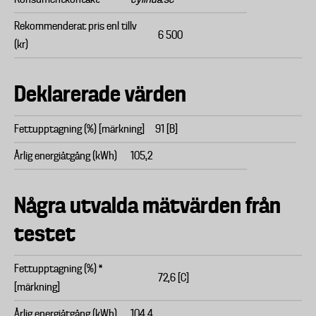
Rekommenderat pris enl tillv
6 500
(kr)
Deklarerade värden
Fettupptagning (%) [märkning]
91 [B]
Årlig energiåtgång (kWh)
105,2
Några utvalda mätvärden från
testet
Fettupptagning (%) *
72,6 [C]
[märkning]
Årlig energiåtgång (kWh)
104,4