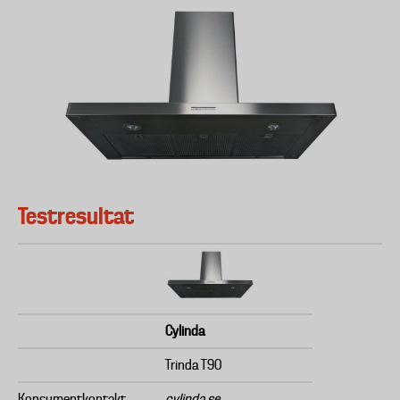
Testresultat
Cylinda
Trinda T90
Konsumentkontakt
cylinda.se