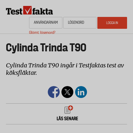
Hoppa
till
huvudinnehåll
Glömt lösenord?
HEM
OM NYHETSBYRÅN TESTFAKTA
AKTUELL PLANERING
KONTAKTA
Media
Cylinda Trinda T90
Cylinda Trinda T90 ingår i Testfaktas test av
köksfläktar.
LÄS SENARE