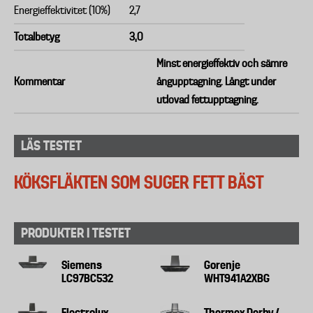
Energieffektivitet (10%)
2,7
Totalbetyg
3,0
Minst energieffektiv och sämre
Kommentar
ångupptagning. Långt under
utlovad fettupptagning.
LÄS TESTET
KÖKSFLÄKTEN SOM SUGER FETT BÄST
PRODUKTER I TESTET
Siemens
Gorenje
LC97BC532
WHT941A2XBG
Electrolux
Thermex Derby /