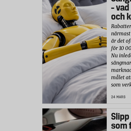
– vad
och k
Rabatter
närmast 
är det of
för 10 0
Nu inled
sängmark
marknade
målet at
som verk
24 MARS
Slipp
som f