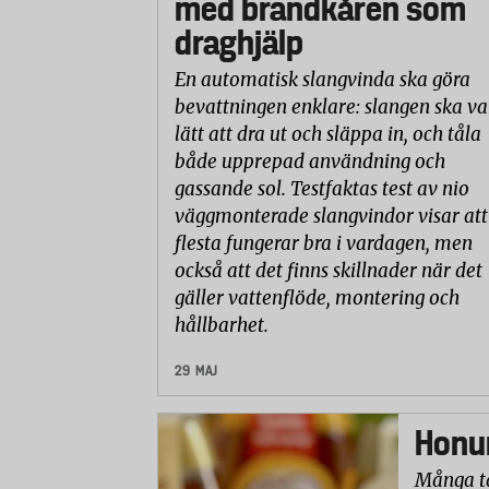
med brandkåren som
draghjälp
En automatisk slangvinda ska göra
bevattningen enklare: slangen ska va
lätt att dra ut och släppa in, och tåla
både upprepad användning och
gassande sol. Testfaktas test av nio
väggmonterade slangvindor visar att
flesta fungerar bra i vardagen, men
också att det finns skillnader när det
gäller vattenflöde, montering och
hållbarhet.
29 MAJ
Honun
Många ta