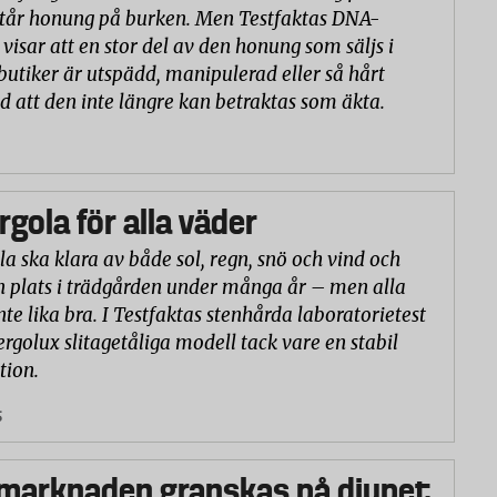
står honung på burken. Men Testfaktas DNA-
visar att en stor del av den honung som säljs i
butiker är utspädd, manipulerad eller så hårt
d att den inte längre kan betraktas som äkta.
rgola för alla väder
la ska klara av både sol, regn, snö och vind och
n plats i trädgården under många år – men alla
nte lika bra. I Testfaktas stenhårda laboratorietest
ergolux slitagetåliga modell tack vare en stabil
tion.
5
marknaden granskas på djupet