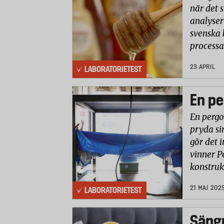
när det 
analyser 
svenska 
processa
23 APRIL
LABORATORIETEST
En pe
En pergo
pryda si
gör det i
vinner P
konstruk
21 MAJ 202
LABORATORIETEST
Säng