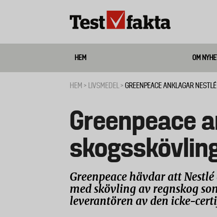
Hoppa
till
huvudinnehåll
HEM
OM NYHE
Media
HEM
LIVSMEDEL
GREENPEACE ANKLAGAR NESTLÉ
Länkstig
Greenpeace an
skogsskövlin
Greenpeace hävdar att Nestlé 
med skövling av regnskog som 
leverantören av den icke-cert