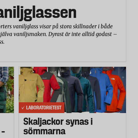
vaniljglassen
rters vaniljglass visar på stora skillnader i både
själva vaniljsmaken. Dyrast är inte alltid godast –
ss.
LABORATORIETEST
Skaljackor synas i
 –
sömmarna