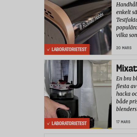
Handhåll
enkelt sä
Testfakt
populära
vilka so
20 MARS
LABORATORIETEST
Mixat
En bra b
flesta av
hacka oc
både pri
blenders
17 MARS
LABORATORIETEST