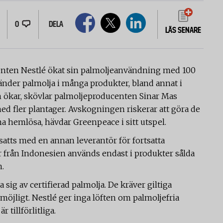
0
DELA
LÄS SENARE
nten Nestlé ökat sin palmoljeanvändning med 100
änder palmolja i många produkter, bland annat i
n ökar, skövlar palmoljeproducenten Sinar Mas
med fler plantager. Avskogningen riskerar att göra de
 hemlösa, hävdar Greenpeace i sitt utspel.
rsatts med en annan leverantör för fortsatta
från Indonesien används endast i produkter sålda
n.
ig av certifierad palmolja. De kräver giltiga
möjligt. Nestlé ger inga löften om palmoljefria
 tillförlitliga.