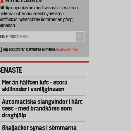
åll dig uppdaterad med senaste testerna,
uiderna och konsumentnyheterna.
estfaktas nyhetsbrev kommer en gång i
ånaden.
Jag accepterar Testfaktas allmänna
användarvillkor
SENASTE
Mer än hälften luft – stora
skillnader i vaniljglassen
Automatiska slangvindor i hårt
test – med brandkåren som
draghjälp
Skaljackor synas i sömmarna