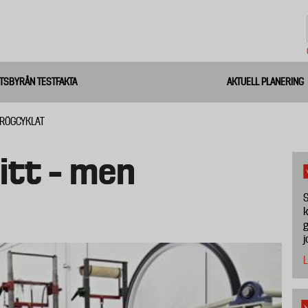
TSBYRÅN TESTFAKTA
AKTUELL PLANERING
TRÖGCYKLAT
itt – men
S
k
g
j
L