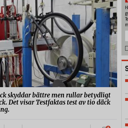
H
g
T
m
k skyddar bättre men rullar betydligt
. Det visar Testfaktas test av tio däck
ing.