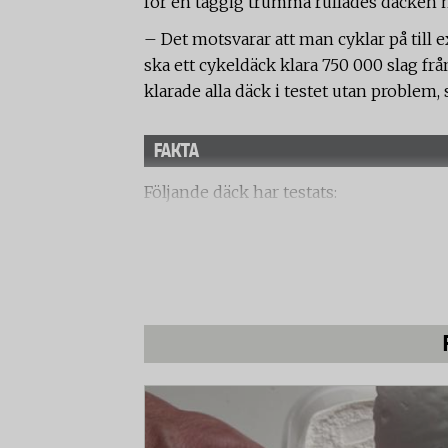
för en taggig trumma rullades däcken
– Det motsvarar att man cyklar på till 
ska ett cykeldäck klara 750 000 slag f
klarade alla däck i testet utan problem,
FAKTA
Följande däck har testats:
- Bontrager H4 Plus
- Continental Contact
- Continental Touring Plus
- Maxxis CST Salvo
- Michelin Tracker
- Nokian Ultra Tour 2
- Schwalbe Marathon
- Schwalbe Marathon Plus
- Spectra Ruby X 5R