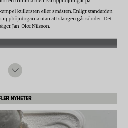
 mot en trumma med två upphöjningar på.
exempel kullersten eller småsten. Enligt standarden
rån upphöjningarna utan att slangen går sönder. Det
 säger Jan-Olof Nilsson.
FLER NYHETER