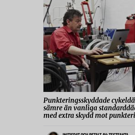
Punkteringsskyddade cykeldäc
sämre än vanliga standarddäck
med extra skydd mot punkter