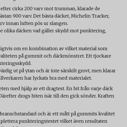
efter cirka 200 varv mot trumman, klarade de
tan 900 varv. Det bästa däcket, Michelin Tracker,
arv innan luften pös ur slangen.
de olika däcken vad gäller skydd mot punktering,
oligtvis om en kombination av vilket material som
valiteten på gummit och däckmönstret. Ett tjockare
kteringsskydd.
värdig ut på ytan och är inte särskilt grovt, men klarar
 tillverkaren har lyckats bra med materialet.
en med hjälp av ett dragtest. En bit från varje däck
Därefter drogs biten isär till den gick sönder. Kraften
 branschstandard och är ett mått på gummits kvalitet
plettera punkteringstestet vilket även resultaten