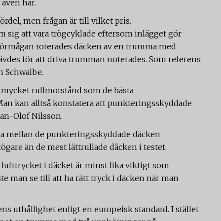
 även här.
ördel, men frågan är till vilket pris.
sig att vara trögcyklade eftersom inlägget gör
llförmågan roterades däcken av en trumma med
ävdes för att driva trumman noterades. Som referens
n Schwalbe.
å mycket rullmotstånd som de bästa
Man kan alltså konstatera att punkteringsskyddade
 Jan-Olof Nilsson.
måga mellan de punkteringsskyddade däcken.
ögare än de mest lättrullade däcken i testet.
 lufttrycket i däcket är minst lika viktigt som
e man se till att ha rätt tryck i däcken när man
ns uthållighet enligt en europeisk standard. I stället