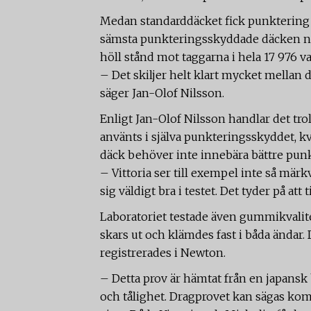
Medan standarddäcket fick punktering 
sämsta punkteringsskyddade däcken näs
höll stånd mot taggarna i hela 17 976 v
– Det skiljer helt klart mycket mellan 
säger Jan-Olof Nilsson.
Enligt Jan-Olof Nilsson handlar det tr
använts i själva punkteringsskyddet, k
däck behöver inte innebära bättre pun
– Vittoria ser till exempel inte så märk
sig väldigt bra i testet. Det tyder på att
Laboratoriet testade även gummikvalitet
skars ut och klämdes fast i båda ändar. 
registrerades i Newton.
– Detta prov är hämtat från en japansk
och tålighet. Dragprovet kan sägas kom