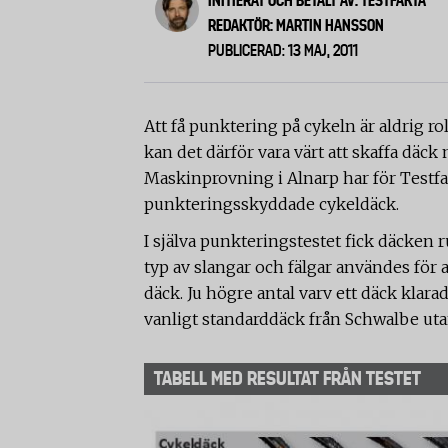
INITIERAT OCH BETALT AV: TESTFAKTA
REDAKTÖR: MARTIN HANSSON
PUBLICERAD: 13 MAJ, 2011
Att få punktering på cykeln är aldrig rol
kan det därför vara värt att skaffa dä
Maskinprovning i Alnarp har för Testfa
punkteringsskyddade cykeldäck.
I själva punkteringstestet fick däcken
typ av slangar och fälgar användes för 
däck. Ju högre antal varv ett däck klar
vanligt standarddäck från Schwalbe ut
TABELL MED RESULTAT FRÅN TESTET