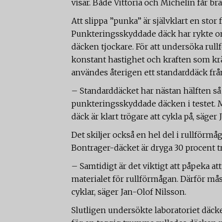
visar. Både Vittoria och Michelin får bra
Att slippa ”punka” är självklart en stor f
Punkteringsskyddade däck har rykte om 
däcken tjockare. För att undersöka ru
konstant hastighet och kraften som kr
användes återigen ett standarddäck frå
– Standarddäcket har nästan hälften s
punkteringsskyddade däcken i testet. 
däck är klart trögare att cykla på, säger
Det skiljer också en hel del i rullför
Bontrager-däcket är dryga 30 procent tr
– Samtidigt är det viktigt att påpeka att
materialet för rullförmågan. Därför måst
cyklar, säger Jan-Olof Nilsson.
Slutligen undersökte laboratoriet däcke