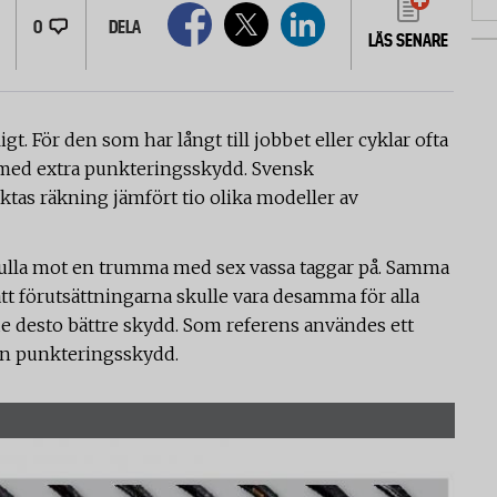
0
DELA
LÄS SENARE
igt. För den som har långt till jobbet eller cyklar ofta
ck med extra punkteringsskydd. Svensk
ktas räkning jämfört tio olika modeller av
 rulla mot en trumma med sex vassa taggar på. Samma
att förutsättningarna skulle vara desamma för alla
ade desto bättre skydd. Som referens användes ett
an punkteringsskydd.