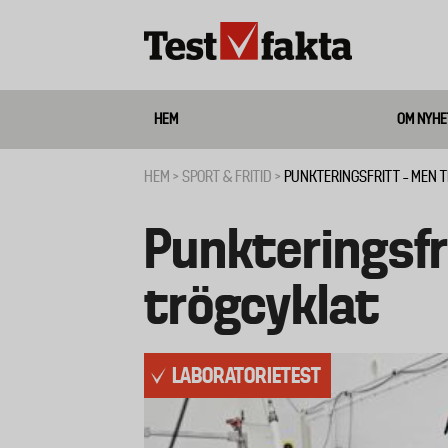
Hoppa
till
huvudinnehåll
HEM
OM NYHE
Media
HEM
SPORT & FRITID
PUNKTERINGSFRITT – MEN 
Länkstig
Punkteringsfr
trögcyklat
LABORATORIETEST