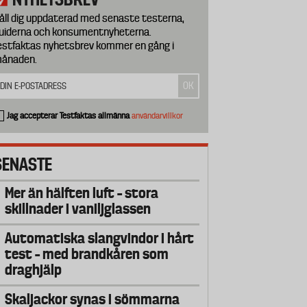
åll dig uppdaterad med senaste testerna,
uiderna och konsumentnyheterna.
estfaktas nyhetsbrev kommer en gång i
ånaden.
Jag accepterar Testfaktas allmänna
användarvillkor
SENASTE
Mer än hälften luft – stora
skillnader i vaniljglassen
Automatiska slangvindor i hårt
test – med brandkåren som
draghjälp
Skaljackor synas i sömmarna