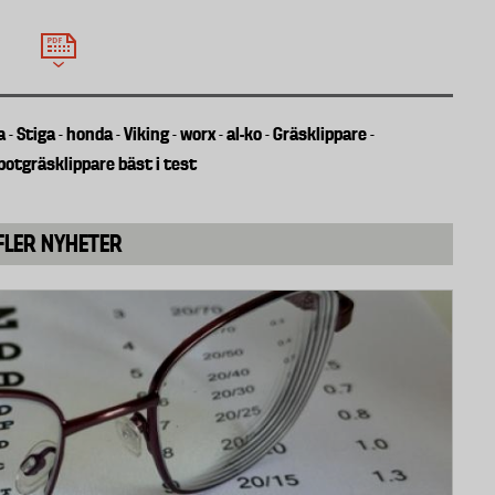
rester blockerar klippaggregatet har också
rivningen har bedömts.
a
Stiga
honda
Viking
worx
al-ko
Gräsklippare
-
-
-
-
-
-
-
botgräsklippare bäst i test
FLER NYHETER