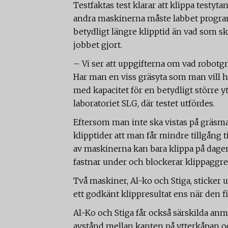
Testfaktas test klarar att klippa testyt
andra maskinerna måste labbet programm
betydligt längre klipptid än vad som s
jobbet gjort.
– Vi ser att uppgifterna om vad robotgrä
Har man en viss gräsyta som man vill 
med kapacitet för en betydligt större yt
laboratoriet SLG, där testet utfördes.
Eftersom man inte ska vistas på gräsm
klipptider att man får mindre tillgång 
av maskinerna kan bara klippa på dagen n
fastnar under och blockerar klippaggre
Två maskiner, Al-ko och Stiga, sticker u
ett godkänt klippresultat ens när den f
Al-Ko och Stiga får också särskilda anmä
avstånd mellan kanten på ytterkåpan oc