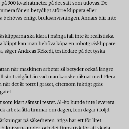
an på 300 kvadratmeter på det sätt som utlovas. De
era för en betydligt större klippyta eller
ka behövas enligt bruksanvisningen. Annars blir inte
sklipparna ska klara i många fall inte är realistiska.
ha klippt kan man behöva köpa en robotgräsklippare
a, säger Andreas Kékedi, testledare på det tyska
attan när maskinen arbetar så betyder också längre
till sin trädgård än vad man kanske räknat med. Flera
är det är torrt i gräset, eftersom fuktigt gräs
gatet.
t som klart sämst i testet. Al-ko kunde inte leverera
ick arbeta åtta timmar om dagen, fem dagar i följd.
rkningar på säkerheten. Stiga har ett för litet
h knivarna under, och det finns risk för att skada