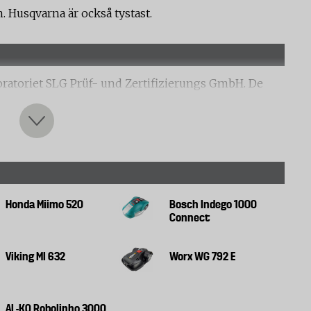
. Husqvarna är också tystast.
oratoriet SLG Prüf- und Zertifizierungs GmbH. De
ad kapacitet på 1000 till 3000 kvadratmeter. Testet
Honda Miimo 520
Bosch Indego 1000
Connect
ngar
Viking MI 632
Worx WG 792 E
r på 300 kvadratmeter. Först programmerades
AL-KO Robolinho 3000