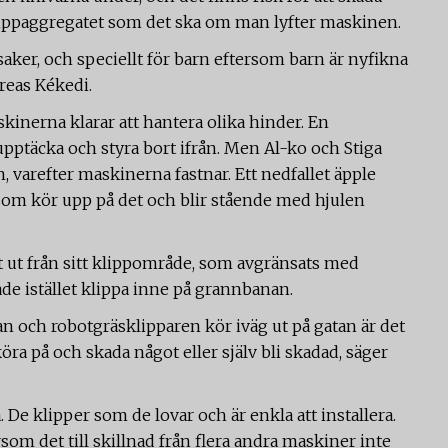
 klippaggregatet som det ska om man lyfter maskinen.
saker, och speciellt för barn eftersom barn är nyfikna
dreas Kékedi.
skinerna klarar att hantera olika hinder. En
t upptäcka och styra bort ifrån. Men Al-ko och Stiga
, varefter maskinerna fastnar. Ett nedfallet äpple
som kör upp på det och blir stående med hjulen
 ut från sitt klippområde, som avgränsats med
e istället klippa inne på grannbanan.
n och robotgräsklipparen kör iväg ut på gatan är det
öra på och skada något eller själv bli skadad, säger
 De klipper som de lovar och är enkla att installera.
om det till skillnad från flera andra maskiner inte