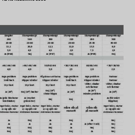
 klarade att klippa ytan fick klippa igen, denna gång
iga ytan. De klippare som trots detta inte klarade
ntinuerligt under en veckas tid.
 standard IEC 60335-2-107:2012 (säkerhetskrav för
land annat bedömt riskerna för skador på händer och
 den elektriska säkerheten.
 att installera gräsklipparen med
ion samt att programmera och ställa in olika
 och inställning av klipphöjd ingår i bedömningen
ningar
rmåga att hantera olika hinder, som mindre runda
i marken. Klipparnas förmåga att hantera olika