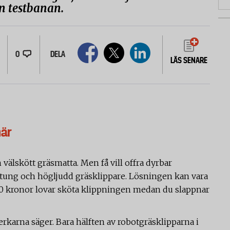
n testbanan.
0
DELA
LÄS SENARE
här
h välskött gräsmatta. Men få vill offra dyrbar
n tung och högljudd gräsklippare. Lösningen kan vara
00 kronor lovar sköta klippningen medan du slappnar
verkarna säger. Bara hälften av robotgräsklipparna i