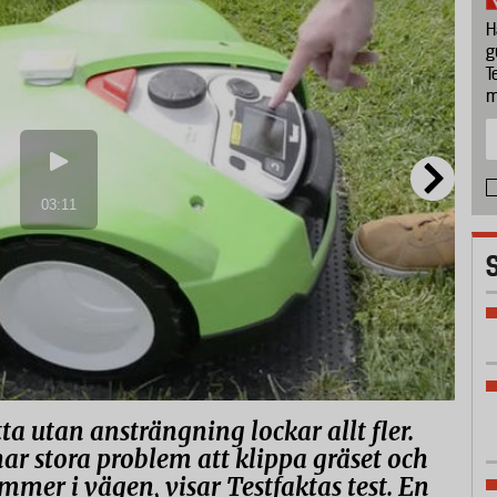
H
g
T
m
a utan ansträngning lockar allt fler.
ar stora problem att klippa gräset och
mer i vägen, visar Testfaktas test. En