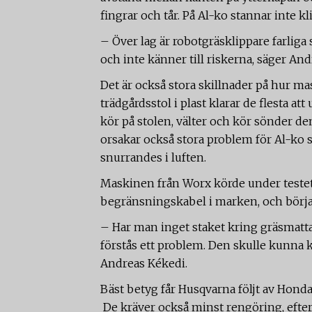
fingrar och tår. På Al-ko stannar inte
– Över lag är robotgräsklippare farliga 
och inte känner till riskerna, säger An
Det är också stora skillnader på hur ma
trädgårdsstol i plast klarar de flesta at
kör på stolen, välter och kör sönder den
orsakar också stora problem för Al-ko 
snurrandes i luften.
Maskinen från Worx körde under testet
begränsningskabel i marken, och börjad
– Har man inget staket kring gräsmatta
förstås ett problem. Den skulle kunna k
Andreas Kékedi.
Bäst betyg får Husqvarna följt av Honda.
De kräver också minst rengöring, efters