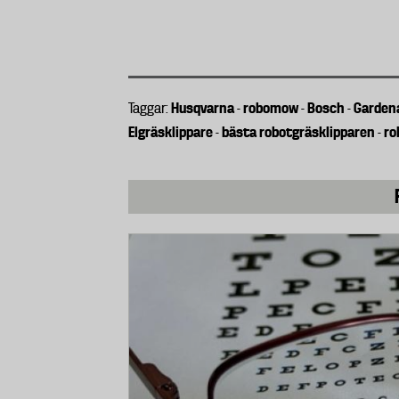
driftsstörningar och i vilken mån gräs
utvärderats.
Ljudnivå
Ljudnivån från klippaggregatet och d
Husqvarna
robomow
Bosch
Garden
Taggar:
-
-
-
Elgräsklippare
bästa robotgräsklipparen
ro
-
-