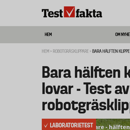
Hoppa
till
huvudinnehåll
HEM
OM NYHE
Media
HEM
ROBOTGRÄSKLIPPARE
BARA HÄLFTEN KLIPPE
Länkstig
Bara hälften 
lovar - Test av
robotgräsklip
LABORATORIETEST