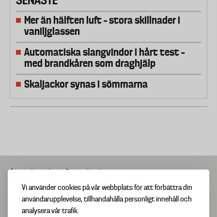
Mer än hälften luft – stora skillnader i
vaniljglassen
Automatiska slangvindor i hårt test –
med brandkåren som draghjälp
Skaljackor synas i sömmarna
Ansvarig utgivare
Bengt Vernberg
Adress
Drottninggatan 81A, 111 60 Stockholm
Vi använder cookies på vår webbplats för att förbättra din
© Copyright 2025 Testfakta
användarupplevelse, tillhandahålla personligt innehåll och
analysera vår trafik.