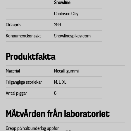
Snowline
Chainsen City
Cirkapris
299
Konsumentkontakt
Snowlinespikes.com
Produktfakta
Material
Metall, gummi
Tillgängliga storlekar
M, L, XL
Antal piggar
6
MÄtvÄrden frÅn laboratoriet
Grepp på halt underlag uppför