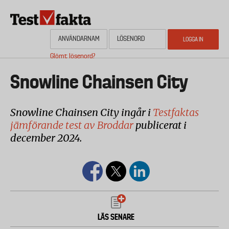
Hoppa
till
huvudinnehåll
Glömt lösenord?
HEM
OM NYHETSBYRÅN TESTFAKTA
AKTUELL PLANERING
KONTAKTA
Media
Snowline Chainsen City
Snowline Chainsen City ingår i
Testfaktas
jämförande test av Broddar
publicerat i
december 2024.
LÄS SENARE