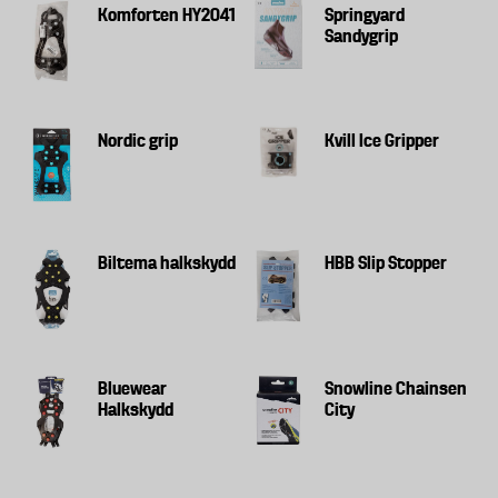
Komforten HY2041
Springyard
Sandygrip
Nordic grip
Kvill Ice Gripper
Biltema halkskydd
HBB Slip Stopper
Bluewear
Snowline Chainsen
Halkskydd
City