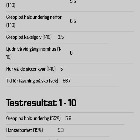
5.5
(1-10)
Grepp på halt underlag nerför
6.5
(1-10)
Grepp på kakelgolv (1-10)
3.5
Ljudnivå vid gång inomhus (1-
8
10)
Hur väl de sitter kvar (1-10)
5
Tid för fästning på sko (sek)
66.7
Testresultat 1 - 10
Grepp på halt underlag (55%)
5.8
Hanterbarhet (15%)
5.3