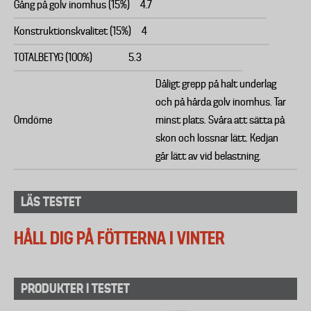
Gång på golv inomhus (15%)
4.7
Konstruktionskvalitet (15%)
4
TOTALBETYG (100%)
5.3
Dåligt grepp på halt underlag
och på hårda golv inomhus. Tar
Omdöme
minst plats. Svåra att sätta på
skon och lossnar lätt. Kedjan
går lätt av vid belastning.
LÄS TESTET
HÅLL DIG PÅ FÖTTERNA I VINTER
PRODUKTER I TESTET