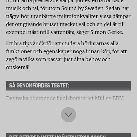
hörlurarna presterade väl på ljudtesterna för både
musik och tal, förutom Sound by Sweden. Sedan har
några hörlurar bättre mikrofonkvalitet, vissa dämpar
det omgivande bruset mycket väl och en del är till
exempel nästintill vattentäta, säger Simon Gerke.
Ett bra tips är därför att studera hörlurarnas alla
funktioner och egenskaper noga innan köp, för att
avgöra vilka som passar just dina behov och
önskemål.
SÅ GENOMFÖRDES TESTET:
Det tyska oberoende ljudlaboratoriet Müller-BBM
har på uppdrag av Testfakta testat tio True wireless,
brusreducerande hörlurar av typen in-ear.
Följande hörlurar har testats:
Apple AirPods 4 (ANC)