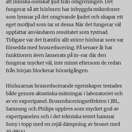
att minska oönskat ljud från omgivningen. Det
fungerar så att hörluren har inbyggda mikrofoner
som lyssnar på det omgivande ljudet och skapar ett
eget motljud som tar ut dessa. När det fungerar väl
uppfattar användaren resultatet som tystnad.
Tidigare var det framför allt större hörlurar som var
försedda med brusreducering. På senare år har
funktionen även lanserats på in-ear där den
fungerar mycket väl, inte minst eftersom de redan
från början blockerar hörselgången.
Hörlurarnas brusreducerande egenskaper testades
både genom akustiska mätningar i laboratoriet och
av en expertpanel. Brusreduceringseffekten i JBL,
Samsung och Philips upplevs som mycket god av
expertpanelen och i det tekniska testet hamnar
Sony i topp med en rejäl dämpning av bruset med
30 dB(A).