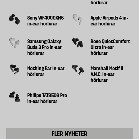
hörlurar
Sony WF-1000XM5
Apple Airpods 4 in-
in-ear hörlurar
ear hörlurar
Samsung Galaxy
Bose QuietComfort
Buds 3 Pro in-ear
Ultra in-ear
hörlurar
hörlurar
Nothing Ear in-ear
Marshall Motif II
hörlurar
A.N.C. in-ear
hörlurar
Philips TAT8506 Pro
in-ear hörlurar
FLER NYHETER