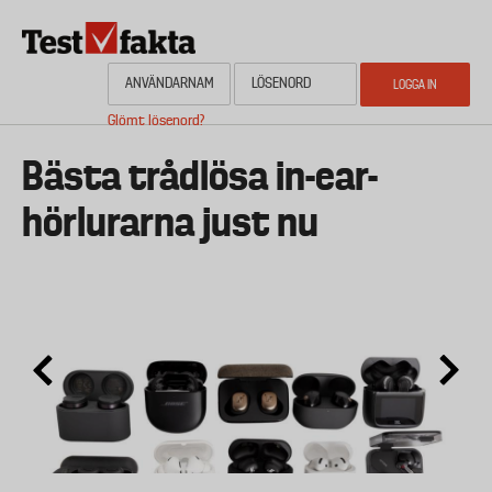
Hoppa
till
huvudinnehåll
Glömt lösenord?
HEM
OM NYHETSBYRÅN TESTFAKTA
AKTUELL PLANERING
KONTAKTA
Media
Bästa trådlösa in-ear-
hörlurarna just nu