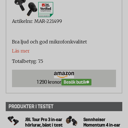
Artikelnr: MAR-221499
Bra ljud och god mikrofonkvalitet
Läs mer
Totalbetyg: 7.5
Besök butik
1 290 kronor
PRODUKTER I TESTET
JBL Tour Pro 3 in-ear
Sennheiser
hörlurar, bäst i test
Momentum 4 in-ear