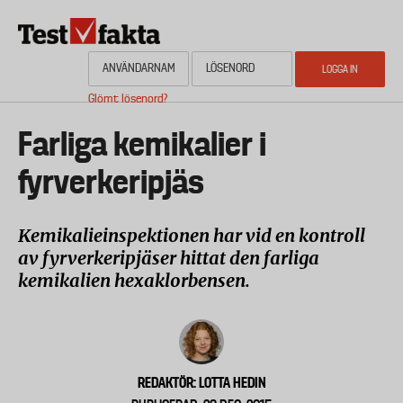
Hoppa
till
huvudinnehåll
Glömt lösenord?
HEM
OM NYHETSBYRÅN TESTFAKTA
AKTUELL PLANERING
KONTAKTA
Media
Farliga kemikalier i
fyrverkeripjäs
Kemikalieinspektionen har vid en kontroll
av fyrverkeripjäser hittat den farliga
kemikalien hexaklorbensen.
REDAKTÖR: LOTTA HEDIN