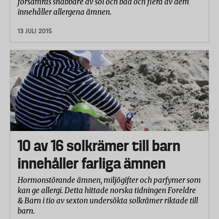
försämras snabbare av sol och bad och flera av dem
innehåller allergena ämnen.
13 JULI 2015
10 av 16 solkrämer till barn
innehåller farliga ämnen
Hormonstörande ämnen, miljögifter och parfymer som
kan ge allergi. Detta hittade norska tidningen Foreldre
& Barn i tio av sexton undersökta solkrämer riktade till
barn.