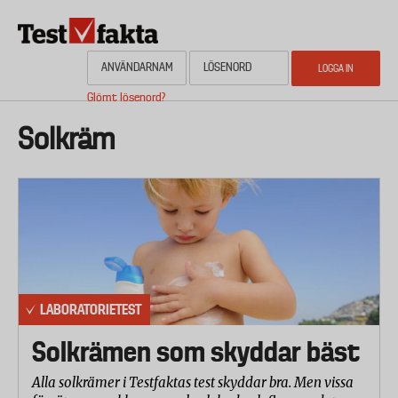
Hoppa
till
huvudinnehåll
Glömt lösenord?
HEM
OM NYHETSBYRÅN TESTFAKTA
AKTUELL PLANERING
KONTAKTA
Media
Solkräm
LABORATORIETEST
Solkrämen som skyddar bäst
Alla solkrämer i Testfaktas test skyddar bra. Men vissa