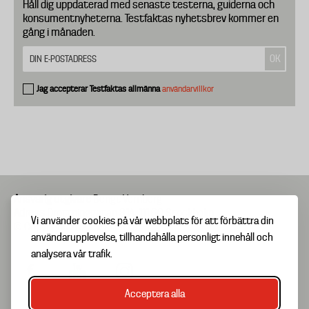
Håll dig uppdaterad med senaste testerna, guiderna och
konsumentnyheterna. Testfaktas nyhetsbrev kommer en
gång i månaden.
Jag accepterar Testfaktas allmänna
användarvillkor
Ansvarig utgivare
Bengt Vernberg
Adress
Drottninggatan 81A, 111 60 Stockholm
Vi använder cookies på vår webbplats för att förbättra din
© Copyright 2025 Testfakta
användarupplevelse, tillhandahålla personligt innehåll och
analysera vår trafik.
Acceptera alla