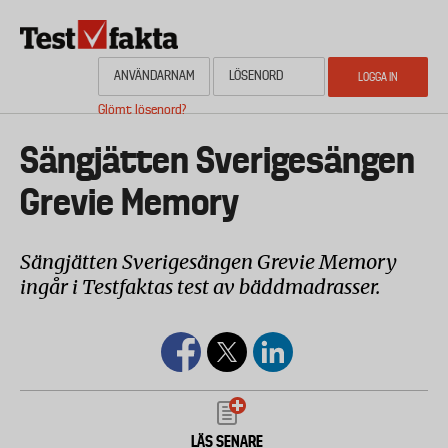
Hoppa
till
huvudinnehåll
Glömt lösenord?
HEM
OM NYHETSBYRÅN TESTFAKTA
AKTUELL PLANERING
KONTAKTA
Media
Sängjätten Sverigesängen
Grevie Memory
Sängjätten Sverigesängen Grevie Memory
ingår i Testfaktas test av bäddmadrasser.
LÄS SENARE