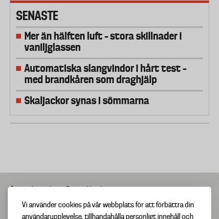
SENASTE
Mer än hälften luft – stora skillnader i
vaniljglassen
Automatiska slangvindor i hårt test –
med brandkåren som draghjälp
Skaljackor synas i sömmarna
Ansvarig utgivare
Bengt Vernberg
Adress
Drottninggatan 81A, 111 60 Stockholm
Vi använder cookies på vår webbplats för att förbättra din
© Copyright 2025 Testfakta
användarupplevelse, tillhandahålla personligt innehåll och