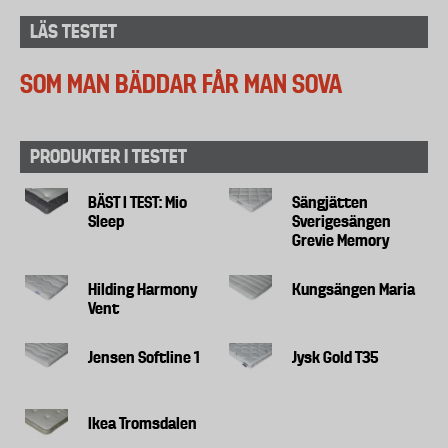
LÄS TESTET
SOM MAN BÄDDAR FÅR MAN SOVA
PRODUKTER I TESTET
BÄST I TEST: Mio
Sängjätten
Sleep
Sverigesängen
Grevie Memory
Hilding Harmony
Kungsängen Maria
Vent
Jensen Softline 1
Jysk Gold T35
Ikea Tromsdalen