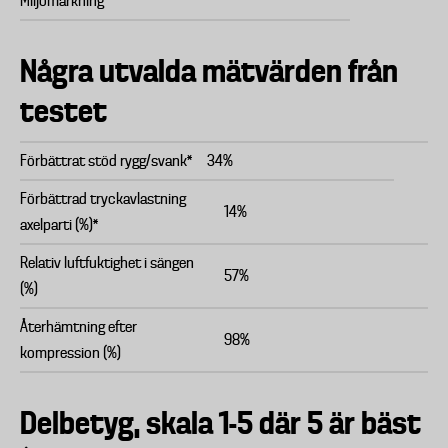
Miljömärkning
Några utvalda mätvärden från
testet
Förbättrat stöd rygg/svank*
34%
Förbättrad tryckavlastning
14%
axelparti (%)*
Relativ luftfuktighet i sängen
57%
(%)
Återhämtning efter
98%
kompression (%)
Delbetyg, skala 1-5 där 5 är bäst