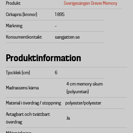
Produkt
Sverigesängen Grevie Memory
Cirkapris (kronor)
1 895
Märkning
–
Konsumentkontakt
sangjatten.se
Produktinformation
Tjocklek (cm)
6
4 cm memory skum
Madrassens kärna
(polyuretan)
Material i överdrag / stoppning
polyester/polyester
Avtagbart och tvättbart
Ja
överdrag