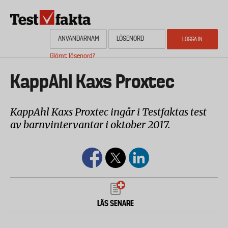
Hoppa
till
huvudinnehåll
Glömt lösenord?
HEM
OM NYHETSBYRÅN TESTFAKTA
AKTUELL PLANERING
KONTAKTA
Media
KappAhl Kaxs Proxtec
KappAhl Kaxs Proxtec ingår i Testfaktas test
av barnvintervantar i oktober 2017.
LÄS SENARE