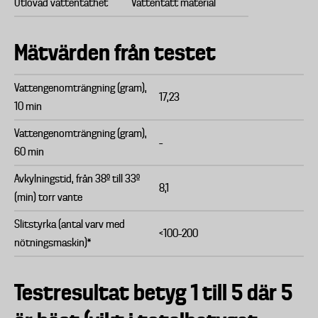
Utlovad vattentäthet
Vattentätt material
Mätvärden från testet
Vattengenomträngning (gram),
17,23
10 min
Vattengenomträngning (gram),
–
60 min
Avkylningstid, från 38º till 33º
8,1
(min) torr vante
Slitstyrka (antal varv med
<100–200
nötningsmaskin)*
Testresultat betyg 1 till 5 där 5