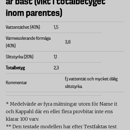
är bäst (vikt i totalbetyget
inom parentes)
Vattentäthet (40%)
1,5
Värmeisolerande förmåga
3,8
(40%)
Slitstyrka (20%)
1,1
Totalbetyg
2,3
Ej vattentät och mycket dålig
Kommentar
slitstyrka.
* Medelvärde av fyra mätningar utom för Name it
och Kappahl där en eller flera provbitar inte ens
klarar 100 varv.
** Den testade modellen har efter Testfaktas test