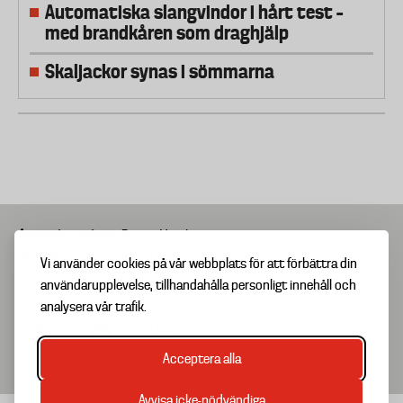
Automatiska slangvindor i hårt test –
med brandkåren som draghjälp
Skaljackor synas i sömmarna
Ansvarig utgivare
Bengt Vernberg
Adress
Drottninggatan 81A, 111 60 Stockholm
Vi använder cookies på vår webbplats för att förbättra din
© Copyright 2025 Testfakta
användarupplevelse, tillhandahålla personligt innehåll och
analysera vår trafik.
Acceptera alla
Avvisa icke-nödvändiga