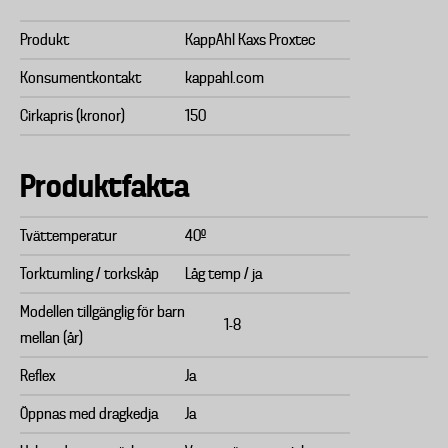
Produkt
KappAhl Kaxs Proxtec
Konsumentkontakt
kappahl.com
Cirkapris (kronor)
150
Produktfakta
Tvättemperatur
40º
Torktumling / torkskåp
Låg temp / ja
Modellen tillgänglig för barn
1-8
mellan (år)
Reflex
Ja
Öppnas med dragkedja
Ja